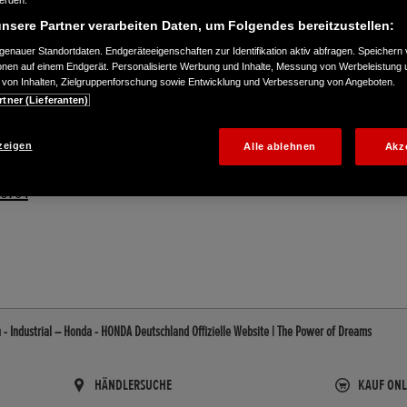
werden.
nsere Partner verarbeiten Daten, um Folgendes bereitzustellen:
enauer Standortdaten. Endgeräteeigenschaften zur Identifikation aktiv abfragen. Speichern 
ionen auf einem Endgerät. Personalisierte Werbung und Inhalte, Messung von Werbeleistung 
von Inhalten, Zielgruppenforschung sowie Entwicklung und Verbesserung von Angeboten.
rtner (Lieferanten)
zeigen
Alle ablehnen
Akz
99704
 Industrial – Honda - HONDA Deutschland Offizielle Website | The Power of Dreams
HÄNDLERSUCHE
KAUF ONL