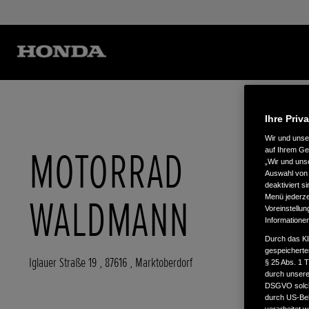
Ihre Priv
Wir und uns
MOTORRAD
auf Ihrem Ge
„Wir und uns
Auswahl von 
deaktiviert s
WALDMANN
Menü jederzei
Voreinstellun
Informatione
Durch das Kl
gespeicherte
Iglauer Straße 19
,
87616
,
Marktoberdorf
§ 25 Abs. 1 
durch unsere 
DSGVO solche
durch US-Beh