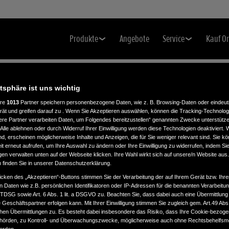
Produkte
Angebote
Service
Kauf O
atsphäre ist uns wichtig
ere
1013
Partner speichern personenbezogene Daten, wie z. B. Browsing-Daten oder eindeu
rät und greifen darauf zu . Wenn Sie Akzeptieren auswählen, können die Tracking-Technologi
ere Partner verarbeiten Daten, um Folgendes bereitzustellen“ genannten Zwecke unterstütze
Alle ablehnen oder durch Widerruf Ihrer Einwilligung werden diese Technologien deaktiviert.
ind, erscheinen möglicherweise Inhalte und Anzeigen, die für Sie weniger relevant sind. Sie k
t erneut aufrufen, um Ihre Auswahl zu ändern oder Ihre Einwilligung zu widerrufen, indem Sie
gen verwalten unten auf der Webseite klicken. Ihre Wahl wirkt sich auf unsere/n Website aus
n finden Sie in unserer Datenschutzerklärung.
icken des „Akzeptieren“-Buttons stimmen Sie der Verarbeitung der auf Ihrem Gerät bzw. Ihre
n Daten wie z.B. persönlichen Identifikatoren oder IP-Adressen für die benannten Verarbei
TTDSG sowie Art. 6 Abs. 1 lit. a DSGVO zu. Beachten Sie, dass dabei auch eine Übermittlung
Geschäftspartner erfolgen kann. Mit Ihrer Einwilligung stimmen Sie zugleich gem. Art.49 Abs.1
n Übermittlungen zu. Es besteht dabei insbesondere das Risiko, dass Ihre Cookie-bezog
örden, zu Kontroll- und Überwachungszwecke, möglicherweise auch ohne Rechtsbehelfsmö