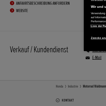
verarbeitet 
ANFAHRTSBESCHREIBUNG ANFORDERN
Wir und u
WEBSITE
Verwendung g
auf Informat
Performance 
Liste der Pa
Zwecke an
Verkauf / Kundendienst
08342/8
E-Mail
Honda
Industrie
Motorrad Waldmann -
KONTAKT