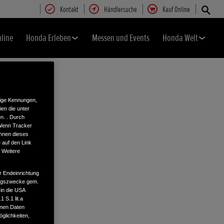
Kontakt
Händlersuche
Kauf Online
nline
Honda Erleben
Messen und Events
Honda Welt
tige Kennungen,
en die unter
n. . Durch
 Wenn Tracker
önnen dieses
 auf den Link
. Weitere
r Endeinrichtung
tungszwecke gem.
 in die USA
 S.1 lit.a
enen Daten
glichkeiten,