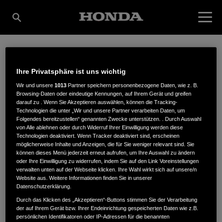
WEIZENEGGER
Ihre Privatsphäre ist uns wichtig
Wir und unsere
1013
Partner speichern personenbezogene Daten, wie z. B.
Browsing-Daten oder eindeutige Kennungen, auf Ihrem Gerät und greifen
GARTENTECHNIK,
darauf zu . Wenn Sie Akzeptieren auswählen, können die Tracking-
Technologien die unter „Wir und unsere Partner verarbeiten Daten, um
Folgendes bereitzustellen“ genannten Zwecke unterstützen. . Durch Auswahl
von Alle ablehnen oder durch Widerruf Ihrer Einwilligung werden diese
INH. ANDREAS
Technologien deaktiviert. Wenn Tracker deaktiviert sind, erscheinen
möglicherweise Inhalte und Anzeigen, die für Sie weniger relevant sind. Sie
können dieses Menü jederzeit erneut aufrufen, um Ihre Auswahl zu ändern
oder Ihre Einwilligung zu widerrufen, indem Sie auf den Link Voreinstellungen
OSTERMEIER
verwalten unten auf der Webseite klicken. Ihre Wahl wirkt sich auf unsere/n
Website aus. Weitere Informationen finden Sie in unserer
Datenschutzerklärung.
Durch das Klicken des „Akzeptieren“-Buttons stimmen Sie der Verarbeitung
der auf Ihrem Gerät bzw. Ihrer Endeinrichtung gespeicherten Daten wie z.B.
Alpenstr. 8
,
83730
,
Fischbachau
persönlichen Identifikatoren oder IP-Adressen für die benannten