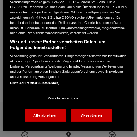
Verarbeitungszwecke gem. § 25 Abs. 1 TTDSG sowie Art. 6 Abs. 1 lit. a
DSGVO zu. Beachten Sie, dass dabei auch eine Übermittlung in die USA durch
unsere Geschäftspartner erfolgen kann. Mit Ihrer Einwilligung stimmen Sie
zugleich gem. Art.49 Abs.1 S.1 lit.a DSGVO solchen Übermittlungen zu. Es
besteht dabei insbesondere das Risiko, dass Ihre Cookie-bezogenen Daten
durch US-Behörden, zu Kontroll- und Überwachungszwecke, möglicherweise
ANFAHRTSBESCHREIBUNG ANFORDERN
auch ohne Rechtsbehelfsmöglichkeiten, verarbeitet werden.
Wir und unsere Partner verarbeiten Daten, um
Folgendes bereitzustellen:
Verwendung genauer Standortdaten. Endgeräteeigenschaften zur Identifikation
Verkauf / Kundendienst
aktiv abfragen. Speichern von oder Zugriff auf Informationen auf einem
Endgerät. Personalisierte Werbung und Inhalte, Messung von Werbeleistung
und der Performance von Inhalten, Zielgruppenforschung sowie Entwicklung
und Verbesserung von Angeboten.
08028 / 703
Liste der Partner (Lieferanten)
E-Mail
Zwecke anzeigen
Honda
Industrie
Weizenegger Gartentechnik, Inh. Andreas Ostermeier - Industrial – Honda - HONDA
Alle ablehnen
Akzeptieren
Deutschland Offizielle Website | The Power of Dreams