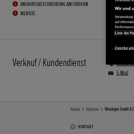
verarbeitet 
ANFAHRTSBESCHREIBUNG ANFORDERN
Wir und u
WEBSITE
Verwendung g
auf Informat
Performance 
Liste der Pa
Zwecke an
Verkauf / Kundendienst
09122/4
E-Mail
Honda
Industrie
Wiesinger GmbH & Co
KONTAKT