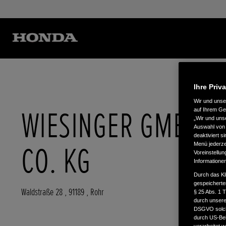
Ihre Priv
Wir und uns
WIESINGER GMBH &
auf Ihrem Ge
„Wir und uns
Auswahl von 
deaktiviert s
CO. KG
Menü jederzei
Voreinstellun
Informatione
Durch das Kl
gespeicherte
Waldstraße 28
,
91189
,
Rohr
§ 25 Abs. 1 
durch unsere 
DSGVO solche
durch US-Beh