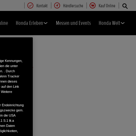
Kontakt
Händlersuche
Kauf Online
nline
Honda Erleben
Messen und Events
Honda Welt
tige Kennungen,
en die unter
n. . Durch
 Wenn Tracker
önnen dieses
 auf den Link
. Weitere
r Endeinrichtung
tungszwecke gem.
 in die USA
 S.1 lit.a
enen Daten
glichkeiten,