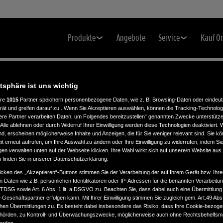
Produkte
Angebote
Service
Kauf O
atsphäre ist uns wichtig
ere
1015
Partner speichern personenbezogene Daten, wie z. B. Browsing-Daten oder eindeu
rät und greifen darauf zu . Wenn Sie Akzeptieren auswählen, können die Tracking-Technologi
ere Partner verarbeiten Daten, um Folgendes bereitzustellen“ genannten Zwecke unterstütze
Alle ablehnen oder durch Widerruf Ihrer Einwilligung werden diese Technologien deaktiviert.
ind, erscheinen möglicherweise Inhalte und Anzeigen, die für Sie weniger relevant sind. Sie k
t erneut aufrufen, um Ihre Auswahl zu ändern oder Ihre Einwilligung zu widerrufen, indem Sie
gen verwalten unten auf der Webseite klicken. Ihre Wahl wirkt sich auf unsere/n Website aus
n finden Sie in unserer Datenschutzerklärung.
icken des „Akzeptieren“-Buttons stimmen Sie der Verarbeitung der auf Ihrem Gerät bzw. Ihre
n Daten wie z.B. persönlichen Identifikatoren oder IP-Adressen für die benannten Verarbei
TTDSG sowie Art. 6 Abs. 1 lit. a DSGVO zu. Beachten Sie, dass dabei auch eine Übermittlung
Geschäftspartner erfolgen kann. Mit Ihrer Einwilligung stimmen Sie zugleich gem. Art.49 Abs.1
n Übermittlungen zu. Es besteht dabei insbesondere das Risiko, dass Ihre Cookie-bezog
örden, zu Kontroll- und Überwachungszwecke, möglicherweise auch ohne Rechtsbehelfsmö