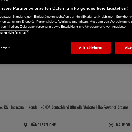
werden.
nsere Partner verarbeiten Daten, um Folgendes bereitzustellen:
enauer Standortdaten. Endgeräteeigenschaften zur Identifikation aktiv abfragen. Speichern 
ionen auf einem Endgerät. Personalisierte Werbung und Inhalte, Messung von Werbeleistung 
von Inhalten, Zielgruppenforschung sowie Entwicklung und Verbesserung von Angeboten.
rtner (Lieferanten)
zeigen
Alle ablehnen
Akz
550
. KG - Industrial – Honda - HONDA Deutschland Offizielle Website | The Power of Dreams
HÄNDLERSUCHE
KAUF ONL