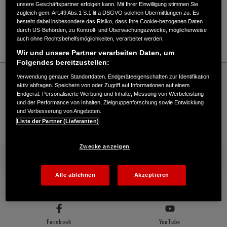
Verkauf / Kundendienst
unsere Geschäftspartner erfolgen kann. Mit Ihrer Einwilligung stimmen Sie
zugleich gem. Art.49 Abs.1 S.1 lit.a DSGVO solchen Übermittlungen zu. Es
besteht dabei insbesondere das Risiko, dass Ihre Cookie-bezogenen Daten
durch US-Behörden, zu Kontroll- und Überwachungszwecke, möglicherweise
auch ohne Rechtsbehelfsmöglichkeiten, verarbeitet werden.
089/9034056
Wir und unsere Partner verarbeiten Daten, um
Folgendes bereitzustellen:
Honda
Industrie
Verwendung genauer Standortdaten. Endgeräteeigenschaften zur Identifikation
Widhopf GmbH - Industrie – Honda - HONDA Deutschland Offizielle Website | The
aktiv abfragen. Speichern von oder Zugriff auf Informationen auf einem
Power of Dreams
Endgerät. Personalisierte Werbung und Inhalte, Messung von Werbeleistung
und der Performance von Inhalten, Zielgruppenforschung sowie Entwicklung
und Verbesserung von Angeboten.
Liste der Partner (Lieferanten)
Kontakt
Händlersuche
Kauf Online
Zwecke anzeigen
Mehr von Honda
Alle ablehnen
Akzeptieren
Folgen Sie uns auf
Facebook
YouTube