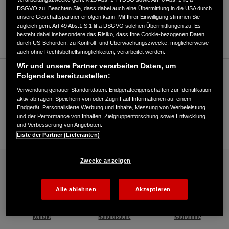
DSGVO zu. Beachten Sie, dass dabei auch eine Übermittlung in die USA durch
ANFAHRTSBESCHREIBUNG ANFORDERN
unsere Geschäftspartner erfolgen kann. Mit Ihrer Einwilligung stimmen Sie
zugleich gem. Art.49 Abs.1 S.1 lit.a DSGVO solchen Übermittlungen zu. Es
WEBSITE
besteht dabei insbesondere das Risiko, dass Ihre Cookie-bezogenen Daten
durch US-Behörden, zu Kontroll- und Überwachungszwecke, möglicherweise
auch ohne Rechtsbehelfsmöglichkeiten, verarbeitet werden.
Wir und unsere Partner verarbeiten Daten, um
Verkauf / Kundendienst
Folgendes bereitzustellen:
Verwendung genauer Standortdaten. Endgeräteeigenschaften zur Identifikation
aktiv abfragen. Speichern von oder Zugriff auf Informationen auf einem
Endgerät. Personalisierte Werbung und Inhalte, Messung von Werbeleistung
06074/37569-0
und der Performance von Inhalten, Zielgruppenforschung sowie Entwicklung
und Verbesserung von Angeboten.
E-Mail
Liste der Partner (Lieferanten)
Honda
Industrie
Zwecke anzeigen
Weimer GmbH, Garten-, Forst- + Kommunaltechnik - Industrial – Honda - HONDA
Deutschland Offizielle Website | The Power of Dreams
Alle ablehnen
Akzeptieren
Kontakt
Händlersuche
Kauf Online