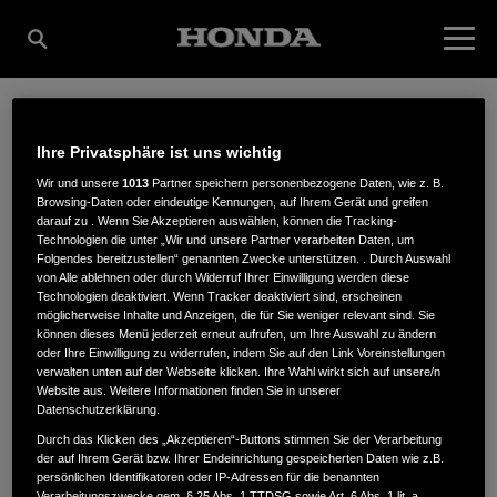
WEIMER GMBH,
Ihre Privatsphäre ist uns wichtig
Wir und unsere
1013
Partner speichern personenbezogene Daten, wie z. B.
Browsing-Daten oder eindeutige Kennungen, auf Ihrem Gerät und greifen
GARTEN-, FORST- +
darauf zu . Wenn Sie Akzeptieren auswählen, können die Tracking-
Technologien die unter „Wir und unsere Partner verarbeiten Daten, um
Folgendes bereitzustellen“ genannten Zwecke unterstützen. . Durch Auswahl
von Alle ablehnen oder durch Widerruf Ihrer Einwilligung werden diese
Technologien deaktiviert. Wenn Tracker deaktiviert sind, erscheinen
KOMMUNALTECHNIK
möglicherweise Inhalte und Anzeigen, die für Sie weniger relevant sind. Sie
können dieses Menü jederzeit erneut aufrufen, um Ihre Auswahl zu ändern
oder Ihre Einwilligung zu widerrufen, indem Sie auf den Link Voreinstellungen
verwalten unten auf der Webseite klicken. Ihre Wahl wirkt sich auf unsere/n
Website aus. Weitere Informationen finden Sie in unserer
Hans-Böckler-Str. 1
,
63128
,
Dietzenbach
Datenschutzerklärung.
Durch das Klicken des „Akzeptieren“-Buttons stimmen Sie der Verarbeitung
der auf Ihrem Gerät bzw. Ihrer Endeinrichtung gespeicherten Daten wie z.B.
persönlichen Identifikatoren oder IP-Adressen für die benannten
Verarbeitungszwecke gem. § 25 Abs. 1 TTDSG sowie Art. 6 Abs. 1 lit. a