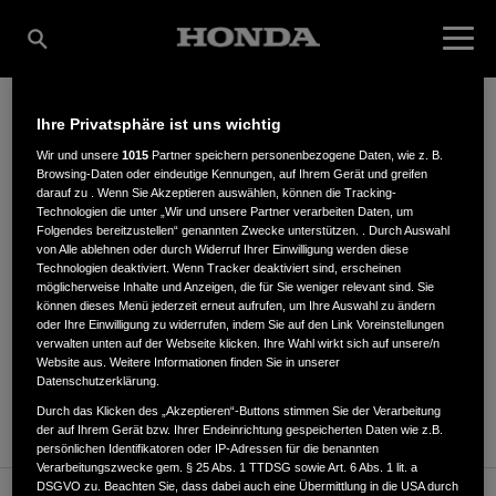
Ihre Privatsphäre ist uns wichtig
ANDREAS WALDMANN
Wir und unsere
1015
Partner speichern personenbezogene Daten, wie z. B.
Browsing-Daten oder eindeutige Kennungen, auf Ihrem Gerät und greifen
darauf zu . Wenn Sie Akzeptieren auswählen, können die Tracking-
Technologien die unter „Wir und unsere Partner verarbeiten Daten, um
Folgendes bereitzustellen“ genannten Zwecke unterstützen. . Durch Auswahl
Mühlweg 22
,
91257
,
Pegnitz
von Alle ablehnen oder durch Widerruf Ihrer Einwilligung werden diese
Technologien deaktiviert. Wenn Tracker deaktiviert sind, erscheinen
möglicherweise Inhalte und Anzeigen, die für Sie weniger relevant sind. Sie
können dieses Menü jederzeit erneut aufrufen, um Ihre Auswahl zu ändern
oder Ihre Einwilligung zu widerrufen, indem Sie auf den Link Voreinstellungen
verwalten unten auf der Webseite klicken. Ihre Wahl wirkt sich auf unsere/n
Website aus. Weitere Informationen finden Sie in unserer
ANFAHRTSBESCHREIBUNG ANFORDERN
Datenschutzerklärung.
WEBSITE
Durch das Klicken des „Akzeptieren“-Buttons stimmen Sie der Verarbeitung
der auf Ihrem Gerät bzw. Ihrer Endeinrichtung gespeicherten Daten wie z.B.
persönlichen Identifikatoren oder IP-Adressen für die benannten
Verarbeitungszwecke gem. § 25 Abs. 1 TTDSG sowie Art. 6 Abs. 1 lit. a
DSGVO zu. Beachten Sie, dass dabei auch eine Übermittlung in die USA durch