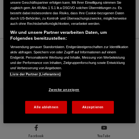
Verkauf / Kundendienst
unsere Geschäftspartner erfolgen kann. Mit Ihrer Einwilligung stimmen Sie
zugleich gem. Art.49 Abs.1 S.1 lit.a DSGVO solchen Übermittlungen zu. Es
besteht dabei insbesondere das Risiko, dass Ihre Cookie-bezogenen Daten
durch US-Behörden, zu Kontroll- und Überwachungszwecke, möglicherweise
auch ohne Rechtsbehelfsmöglichkeiten, verarbeitet werden.
09241/720440
Wir und unsere Partner verarbeiten Daten, um
Folgendes bereitzustellen:
Honda
Industrie
Verwendung genauer Standortdaten. Endgeräteeigenschaften zur Identifikation
Andreas Waldmann - Industrial – Honda - HONDA Deutschland Offizielle Website |
aktiv abfragen. Speichern von oder Zugriff auf Informationen auf einem
The Power of Dreams
Endgerät. Personalisierte Werbung und Inhalte, Messung von Werbeleistung
und der Performance von Inhalten, Zielgruppenforschung sowie Entwicklung
und Verbesserung von Angeboten.
Liste der Partner (Lieferanten)
Kontakt
Händlersuche
Kauf Online
Zwecke anzeigen
Mehr von Honda
Alle ablehnen
Akzeptieren
Folgen Sie uns auf
Facebook
YouTube