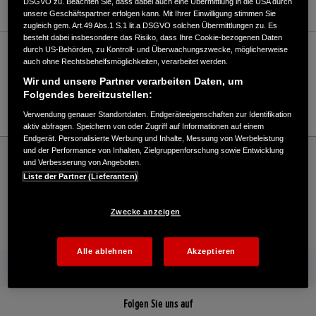
DSGVO zu. Beachten Sie, dass dabei auch eine Übermittlung in die USA durch
unsere Geschäftspartner erfolgen kann. Mit Ihrer Einwilligung stimmen Sie
zugleich gem. Art.49 Abs.1 S.1 lit.a DSGVO solchen Übermittlungen zu. Es
besteht dabei insbesondere das Risiko, dass Ihre Cookie-bezogenen Daten
durch US-Behörden, zu Kontroll- und Überwachungszwecke, möglicherweise
Verkauf / Kundendienst
auch ohne Rechtsbehelfsmöglichkeiten, verarbeitet werden.
Wir und unsere Partner verarbeiten Daten, um
Folgendes bereitzustellen:
0781/42386
Verwendung genauer Standortdaten. Endgeräteeigenschaften zur Identifikation
aktiv abfragen. Speichern von oder Zugriff auf Informationen auf einem
Endgerät. Personalisierte Werbung und Inhalte, Messung von Werbeleistung
Honda
Industrie
und der Performance von Inhalten, Zielgruppenforschung sowie Entwicklung
und Verbesserung von Angeboten.
Werner GmbH & Co. KG - Industrial – Honda - HONDA Deutschland Offizielle Website
Liste der Partner (Lieferanten)
| The Power of Dreams
Zwecke anzeigen
Kontakt
Händlersuche
Kauf Online
Alle ablehnen
Akzeptieren
Mehr von Honda
Folgen Sie uns auf