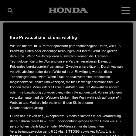
Ihre Privatsphäre ist uns wichtig
WERNER GMBH & CO.
Wir und unsere
1013
Partner speichern personenbezogene Daten, wie z. B.
Browsing-Daten oder eindeutige Kennungen, auf Ihrem Gerät und greifen
darauf zu . Wenn Sie Akzeptieren auswählen, können die Tracking-
KG
Technologien die unter „Wir und unsere Partner verarbeiten Daten, um
Folgendes bereitzustellen“ genannten Zwecke unterstützen. . Durch Auswahl
von Alle ablehnen oder durch Widerruf Ihrer Einwilligung werden diese
Technologien deaktiviert. Wenn Tracker deaktiviert sind, erscheinen
möglicherweise Inhalte und Anzeigen, die für Sie weniger relevant sind. Sie
können dieses Menü jederzeit erneut aufrufen, um Ihre Auswahl zu ändern
Alte Dorfstrasse 11, Ortsteil Ebersweier
,
77770
,
Durbach
oder Ihre Einwilligung zu widerrufen, indem Sie auf den Link Voreinstellungen
verwalten unten auf der Webseite klicken. Ihre Wahl wirkt sich auf unsere/n
Website aus. Weitere Informationen finden Sie in unserer
Datenschutzerklärung.
Durch das Klicken des „Akzeptieren“-Buttons stimmen Sie der Verarbeitung
der auf Ihrem Gerät bzw. Ihrer Endeinrichtung gespeicherten Daten wie z.B.
ANFAHRTSBESCHREIBUNG ANFORDERN
persönlichen Identifikatoren oder IP-Adressen für die benannten
Verarbeitungszwecke gem. § 25 Abs. 1 TTDSG sowie Art. 6 Abs. 1 lit. a
WEBSITE