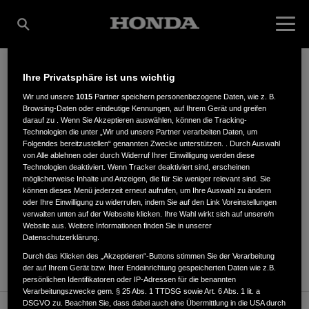
Ihre Privatsphäre ist uns wichtig
STAVERMANN GMBH
Wir und unsere
1015
Partner speichern personenbezogene Daten, wie z. B.
Browsing-Daten oder eindeutige Kennungen, auf Ihrem Gerät und greifen
darauf zu . Wenn Sie Akzeptieren auswählen, können die Tracking-
Technologien die unter „Wir und unsere Partner verarbeiten Daten, um
Folgendes bereitzustellen“ genannten Zwecke unterstützen. . Durch Auswahl
Dinklager Str. 114
,
49393
,
Lohne
von Alle ablehnen oder durch Widerruf Ihrer Einwilligung werden diese
Technologien deaktiviert. Wenn Tracker deaktiviert sind, erscheinen
möglicherweise Inhalte und Anzeigen, die für Sie weniger relevant sind. Sie
können dieses Menü jederzeit erneut aufrufen, um Ihre Auswahl zu ändern
oder Ihre Einwilligung zu widerrufen, indem Sie auf den Link Voreinstellungen
verwalten unten auf der Webseite klicken. Ihre Wahl wirkt sich auf unsere/n
Website aus. Weitere Informationen finden Sie in unserer
ANFAHRTSBESCHREIBUNG ANFORDERN
Datenschutzerklärung.
WEBSITE
Durch das Klicken des „Akzeptieren“-Buttons stimmen Sie der Verarbeitung
der auf Ihrem Gerät bzw. Ihrer Endeinrichtung gespeicherten Daten wie z.B.
persönlichen Identifikatoren oder IP-Adressen für die benannten
Verarbeitungszwecke gem. § 25 Abs. 1 TTDSG sowie Art. 6 Abs. 1 lit. a
DSGVO zu. Beachten Sie, dass dabei auch eine Übermittlung in die USA durch