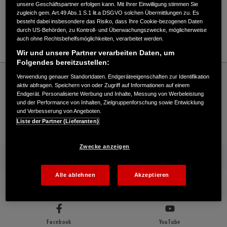
Verkauf / Kundendienst
unsere Geschäftspartner erfolgen kann. Mit Ihrer Einwilligung stimmen Sie
zugleich gem. Art.49 Abs.1 S.1 lit.a DSGVO solchen Übermittlungen zu. Es
besteht dabei insbesondere das Risiko, dass Ihre Cookie-bezogenen Daten
durch US-Behörden, zu Kontroll- und Überwachungszwecke, möglicherweise
auch ohne Rechtsbehelfsmöglichkeiten, verarbeitet werden.
04442/7059800
Wir und unsere Partner verarbeiten Daten, um
Folgendes bereitzustellen:
Honda
Industrie
Verwendung genauer Standortdaten. Endgeräteeigenschaften zur Identifikation
Stavermann GmbH - Industrial – Honda - HONDA Deutschland Offizielle Website |
aktiv abfragen. Speichern von oder Zugriff auf Informationen auf einem
The Power of Dreams
Endgerät. Personalisierte Werbung und Inhalte, Messung von Werbeleistung
und der Performance von Inhalten, Zielgruppenforschung sowie Entwicklung
und Verbesserung von Angeboten.
Liste der Partner (Lieferanten)
Kontakt
Händlersuche
Kauf Online
Zwecke anzeigen
Mehr von Honda
Alle ablehnen
Akzeptieren
Folgen Sie uns auf
Facebook
YouTube