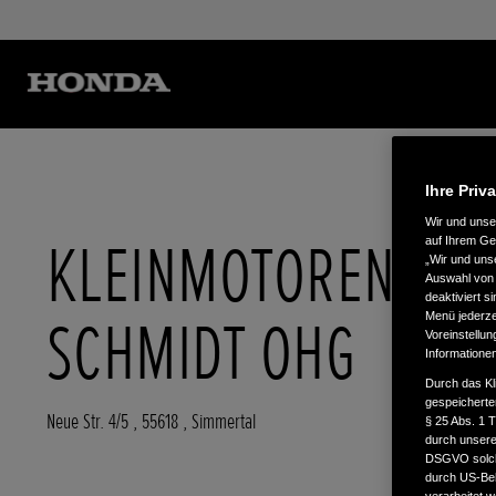
Ihre Priv
Wir und uns
KLEINMOTOREN
auf Ihrem Ge
„Wir und uns
Auswahl von 
deaktiviert s
SCHMIDT OHG
Menü jederzei
Voreinstellun
Informatione
Durch das Kl
gespeicherte
Neue Str. 4/5
,
55618
,
Simmertal
§ 25 Abs. 1 
durch unsere 
DSGVO solche
durch US-Beh