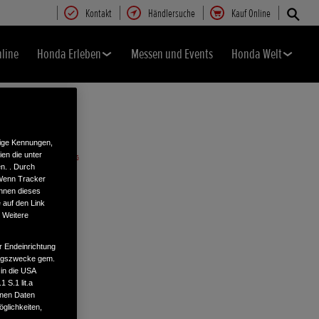
Kontakt
Händlersuche
Kauf Online
nline
Honda Erleben
Messen und Events
Honda Welt
tige Kennungen,
en die unter
n. . Durch
 Wenn Tracker
önnen dieses
 auf den Link
. Weitere
r Endeinrichtung
tungszwecke gem.
 in die USA
 S.1 lit.a
enen Daten
glichkeiten,