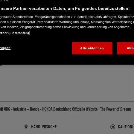
werden.
nsere Partner verarbeiten Daten, um Folgendes bereitzustellen:
enauer Standortdaten. Endgeräteeigenschaften zur Identifikation aktiv abfragen. Speichern 
ionen auf einem Endgerät. Personalisierte Werbung und Inhalte, Messung von Werbeleistung 
von Inhalten, Zielgruppenforschung sowie Entwicklung und Verbesserung von Angeboten.
rtner (Lieferanten)
zeigen
Alle ablehnen
Akz
8
t OHG - Industrie – Honda - HONDA Deutschland Offizielle Website | The Power of Dreams
HÄNDLERSUCHE
KAUF ONL