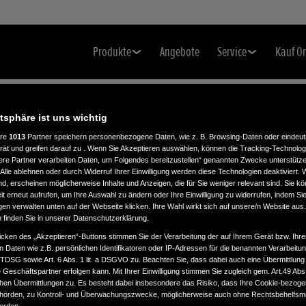
Produkte
Angebote
Service
Kauf O
atsphäre ist uns wichtig
ere
1013
Partner speichern personenbezogene Daten, wie z. B. Browsing-Daten oder eindeu
rät und greifen darauf zu . Wenn Sie Akzeptieren auswählen, können die Tracking-Technologi
ere Partner verarbeiten Daten, um Folgendes bereitzustellen“ genannten Zwecke unterstütze
Alle ablehnen oder durch Widerruf Ihrer Einwilligung werden diese Technologien deaktiviert.
ind, erscheinen möglicherweise Inhalte und Anzeigen, die für Sie weniger relevant sind. Sie k
t erneut aufrufen, um Ihre Auswahl zu ändern oder Ihre Einwilligung zu widerrufen, indem Sie
gen verwalten unten auf der Webseite klicken. Ihre Wahl wirkt sich auf unsere/n Website aus
n finden Sie in unserer Datenschutzerklärung.
icken des „Akzeptieren“-Buttons stimmen Sie der Verarbeitung der auf Ihrem Gerät bzw. Ihre
n Daten wie z.B. persönlichen Identifikatoren oder IP-Adressen für die benannten Verarbei
TTDSG sowie Art. 6 Abs. 1 lit. a DSGVO zu. Beachten Sie, dass dabei auch eine Übermittlung
Geschäftspartner erfolgen kann. Mit Ihrer Einwilligung stimmen Sie zugleich gem. Art.49 Abs.1
n Übermittlungen zu. Es besteht dabei insbesondere das Risiko, dass Ihre Cookie-bezog
örden, zu Kontroll- und Überwachungszwecke, möglicherweise auch ohne Rechtsbehelfsmö