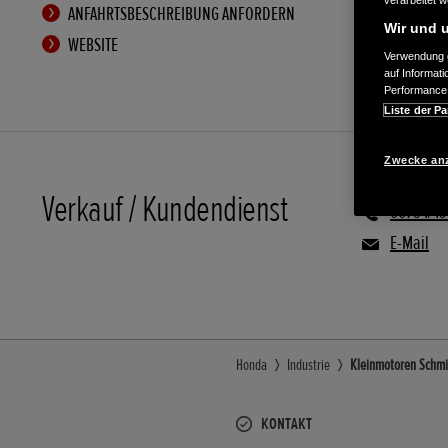
verarbeitet 
ANFAHRTSBESCHREIBUNG ANFORDERN
Wir und u
WEBSITE
Verwendung g
auf Informat
Performance 
Liste der Pa
Zwecke an
Verkauf / Kundendienst
06754/49
E-Mail
Honda
Industrie
Kleinmotoren Schmid
KONTAKT