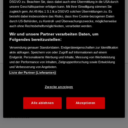
DSGVO zu. Beachten Sie, dass dabei auch eine Übermittlung in die USA durch
unsere Geschäftspartner erfolgen kann. Mit Ihrer Einwilligung stimmen Sie
zugleich gem. Art.49 Abs.1 S.1 lit.a DSGVO solchen Übermittlungen zu. Es
besteht dabei insbesondere das Risiko, dass Ihre Cookie-bezogenen Daten
durch US-Behörden, zu Kontroll- und Überwachungszwecke, möglicherweise
Verkauf / Kundendienst
auch ohne Rechtsbehelfsmöglichkeiten, verarbeitet werden.
Wir und unsere Partner verarbeiten Daten, um
Folgendes bereitzustellen:
07436/91249
Verwendung genauer Standortdaten. Endgeräteeigenschaften zur Identifikation
E-Mail
aktiv abfragen. Speichern von oder Zugriff auf Informationen auf einem
Endgerät. Personalisierte Werbung und Inhalte, Messung von Werbeleistung
und der Performance von Inhalten, Zielgruppenforschung sowie Entwicklung
und Verbesserung von Angeboten.
Honda
Industrie
Liste der Partner (Lieferanten)
Armin Schlagenhauf - Industrial – Honda - HONDA Deutschland Offizielle Website |
The Power of Dreams
Zwecke anzeigen
Kontakt
Händlersuche
Kauf Online
Alle ablehnen
Akzeptieren
Mehr von Honda