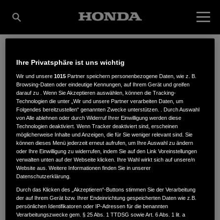
Ihre Privatsphäre ist uns wichtig
ARMIN
Wir und unsere
1015
Partner speichern personenbezogene Daten, wie z. B.
Browsing-Daten oder eindeutige Kennungen, auf Ihrem Gerät und greifen
darauf zu . Wenn Sie Akzeptieren auswählen, können die Tracking-
SCHLAGENHAUF
Technologien die unter „Wir und unsere Partner verarbeiten Daten, um
Folgendes bereitzustellen“ genannten Zwecke unterstützen. . Durch Auswahl
von Alle ablehnen oder durch Widerruf Ihrer Einwilligung werden diese
Technologien deaktiviert. Wenn Tracker deaktiviert sind, erscheinen
möglicherweise Inhalte und Anzeigen, die für Sie weniger relevant sind. Sie
An der Bära 20
,
72469
,
Meßstetten
können dieses Menü jederzeit erneut aufrufen, um Ihre Auswahl zu ändern
oder Ihre Einwilligung zu widerrufen, indem Sie auf den Link Voreinstellungen
verwalten unten auf der Webseite klicken. Ihre Wahl wirkt sich auf unsere/n
Website aus. Weitere Informationen finden Sie in unserer
Datenschutzerklärung.
Durch das Klicken des „Akzeptieren“-Buttons stimmen Sie der Verarbeitung
der auf Ihrem Gerät bzw. Ihrer Endeinrichtung gespeicherten Daten wie z.B.
ANFAHRTSBESCHREIBUNG ANFORDERN
persönlichen Identifikatoren oder IP-Adressen für die benannten
WEBSITE
Verarbeitungszwecke gem. § 25 Abs. 1 TTDSG sowie Art. 6 Abs. 1 lit. a