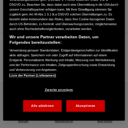
DSGVO zu. Beachten Sie, dass dabei auch eine Übermittlung in die USA durch
ANFAHRTSBESCHREIBUNG ANFORDERN
unsere Geschäftspartner erfolgen kann. Mit Ihrer Einwilligung stimmen Sie
zugleich gem. Art.49 Abs.1 S.1 lit.a DSGVO solchen Übermittlungen zu. Es
WEBSITE
besteht dabei insbesondere das Risiko, dass Ihre Cookie-bezogenen Daten
durch US-Behörden, zu Kontroll- und Überwachungszwecke, möglicherweise
auch ohne Rechtsbehelfsmöglichkeiten, verarbeitet werden.
Wir und unsere Partner verarbeiten Daten, um
Verkauf / Kundendienst
Folgendes bereitzustellen:
Verwendung genauer Standortdaten. Endgeräteeigenschaften zur Identifikation
aktiv abfragen. Speichern von oder Zugriff auf Informationen auf einem
Endgerät. Personalisierte Werbung und Inhalte, Messung von Werbeleistung
02358/2727900
und der Performance von Inhalten, Zielgruppenforschung sowie Entwicklung
und Verbesserung von Angeboten.
E-Mail
Liste der Partner (Lieferanten)
Honda
Industrie
Zwecke anzeigen
Andreas Schäfer Garten und Forsttechnik - Industrie – Honda - HONDA Deutschland
Offizielle Website | The Power of Dreams
Alle ablehnen
Akzeptieren
Kontakt
Händlersuche
Kauf Online