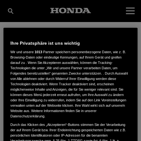
ANDREAS SCHÄFER
Ihre Privatsphäre ist uns wichtig
Wir und unsere
1013
Partner speichern personenbezogene Daten, wie z. B.
Browsing-Daten oder eindeutige Kennungen, auf Ihrem Gerät und greifen
GARTEN UND
darauf zu . Wenn Sie Akzeptieren auswählen, können die Tracking-
Technologien die unter „Wir und unsere Partner verarbeiten Daten, um
Folgendes bereitzustellen“ genannten Zwecke unterstützen. . Durch Auswahl
von Alle ablehnen oder durch Widerruf Ihrer Einwilligung werden diese
Technologien deaktiviert. Wenn Tracker deaktiviert sind, erscheinen
FORSTTECHNIK
möglicherweise Inhalte und Anzeigen, die für Sie weniger relevant sind. Sie
können dieses Menü jederzeit erneut aufrufen, um Ihre Auswahl zu ändern
oder Ihre Einwilligung zu widerrufen, indem Sie auf den Link Voreinstellungen
verwalten unten auf der Webseite klicken. Ihre Wahl wirkt sich auf unsere/n
Website aus. Weitere Informationen finden Sie in unserer
Hösinghausen 22
,
58540
,
Meinerzhagen
Datenschutzerklärung.
Durch das Klicken des „Akzeptieren“-Buttons stimmen Sie der Verarbeitung
der auf Ihrem Gerät bzw. Ihrer Endeinrichtung gespeicherten Daten wie z.B.
persönlichen Identifikatoren oder IP-Adressen für die benannten
Verarbeitungszwecke gem. § 25 Abs. 1 TTDSG sowie Art. 6 Abs. 1 lit. a