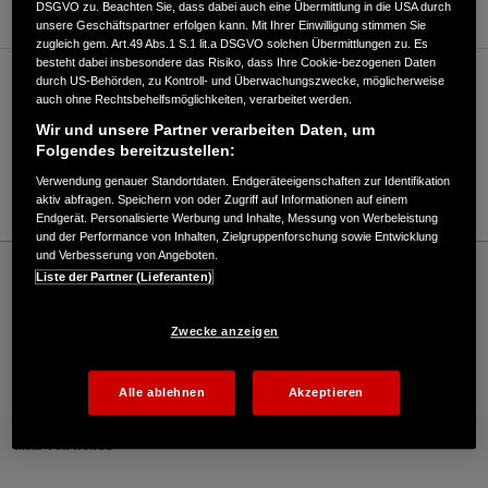
DSGVO zu. Beachten Sie, dass dabei auch eine Übermittlung in die USA durch
unsere Geschäftspartner erfolgen kann. Mit Ihrer Einwilligung stimmen Sie
zugleich gem. Art.49 Abs.1 S.1 lit.a DSGVO solchen Übermittlungen zu. Es
besteht dabei insbesondere das Risiko, dass Ihre Cookie-bezogenen Daten
durch US-Behörden, zu Kontroll- und Überwachungszwecke, möglicherweise
Verkauf / Kundendienst
auch ohne Rechtsbehelfsmöglichkeiten, verarbeitet werden.
Wir und unsere Partner verarbeiten Daten, um
Folgendes bereitzustellen:
040/3290400
Verwendung genauer Standortdaten. Endgeräteeigenschaften zur Identifikation
E-Mail
aktiv abfragen. Speichern von oder Zugriff auf Informationen auf einem
Endgerät. Personalisierte Werbung und Inhalte, Messung von Werbeleistung
und der Performance von Inhalten, Zielgruppenforschung sowie Entwicklung
und Verbesserung von Angeboten.
Honda
Industrie
Liste der Partner (Lieferanten)
Searex Germany GmbH - Industrial – Honda - HONDA Deutschland Offizielle Website
| The Power of Dreams
Zwecke anzeigen
Kontakt
Händlersuche
Kauf Online
Alle ablehnen
Akzeptieren
Mehr von Honda