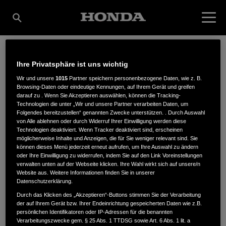
Ihre Privatsphäre ist uns wichtig
SEAREX GERMANY
Wir und unsere
1015
Partner speichern personenbezogene Daten, wie z. B.
Browsing-Daten oder eindeutige Kennungen, auf Ihrem Gerät und greifen
darauf zu . Wenn Sie Akzeptieren auswählen, können die Tracking-
GMBH
Technologien die unter „Wir und unsere Partner verarbeiten Daten, um
Folgendes bereitzustellen“ genannten Zwecke unterstützen. . Durch Auswahl
von Alle ablehnen oder durch Widerruf Ihrer Einwilligung werden diese
Technologien deaktiviert. Wenn Tracker deaktiviert sind, erscheinen
möglicherweise Inhalte und Anzeigen, die für Sie weniger relevant sind. Sie
Amtsstr. 77
,
22149
,
Hamburg
können dieses Menü jederzeit erneut aufrufen, um Ihre Auswahl zu ändern
oder Ihre Einwilligung zu widerrufen, indem Sie auf den Link Voreinstellungen
verwalten unten auf der Webseite klicken. Ihre Wahl wirkt sich auf unsere/n
Website aus. Weitere Informationen finden Sie in unserer
Datenschutzerklärung.
Durch das Klicken des „Akzeptieren“-Buttons stimmen Sie der Verarbeitung
der auf Ihrem Gerät bzw. Ihrer Endeinrichtung gespeicherten Daten wie z.B.
ANFAHRTSBESCHREIBUNG ANFORDERN
persönlichen Identifikatoren oder IP-Adressen für die benannten
WEBSITE
Verarbeitungszwecke gem. § 25 Abs. 1 TTDSG sowie Art. 6 Abs. 1 lit. a