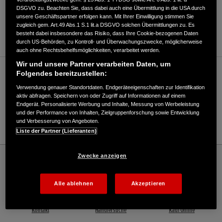
DSGVO zu. Beachten Sie, dass dabei auch eine Übermittlung in die USA durch
ANFAHRTSBESCHREIBUNG ANFORDERN
unsere Geschäftspartner erfolgen kann. Mit Ihrer Einwilligung stimmen Sie
zugleich gem. Art.49 Abs.1 S.1 lit.a DSGVO solchen Übermittlungen zu. Es
WEBSITE
besteht dabei insbesondere das Risiko, dass Ihre Cookie-bezogenen Daten
durch US-Behörden, zu Kontroll- und Überwachungszwecke, möglicherweise
auch ohne Rechtsbehelfsmöglichkeiten, verarbeitet werden.
Wir und unsere Partner verarbeiten Daten, um
Verkauf / Kundendienst
Folgendes bereitzustellen:
Verwendung genauer Standortdaten. Endgeräteeigenschaften zur Identifikation
aktiv abfragen. Speichern von oder Zugriff auf Informationen auf einem
Endgerät. Personalisierte Werbung und Inhalte, Messung von Werbeleistung
07231/956828
und der Performance von Inhalten, Zielgruppenforschung sowie Entwicklung
und Verbesserung von Angeboten.
E-Mail
Liste der Partner (Lieferanten)
Honda
Industrie
Zwecke anzeigen
Thomas Summer Landmaschinen e.K. - Industrie – Honda - HONDA Deutschland
Offizielle Website | The Power of Dreams
Alle ablehnen
Akzeptieren
Kontakt
Händlersuche
Kauf Online