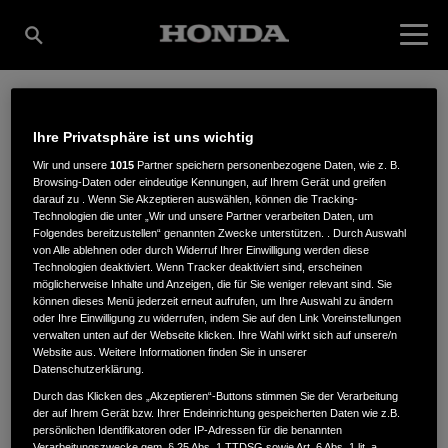
THOMAS SUMMER
Ihre Privatsphäre ist uns wichtig
Wir und unsere
1015
Partner speichern personenbezogene Daten, wie z. B.
Browsing-Daten oder eindeutige Kennungen, auf Ihrem Gerät und greifen
LANDMASCHINEN
darauf zu . Wenn Sie Akzeptieren auswählen, können die Tracking-
Technologien die unter „Wir und unsere Partner verarbeiten Daten, um
Folgendes bereitzustellen“ genannten Zwecke unterstützen. . Durch Auswahl
von Alle ablehnen oder durch Widerruf Ihrer Einwilligung werden diese
Technologien deaktiviert. Wenn Tracker deaktiviert sind, erscheinen
E.K.
möglicherweise Inhalte und Anzeigen, die für Sie weniger relevant sind. Sie
können dieses Menü jederzeit erneut aufrufen, um Ihre Auswahl zu ändern
oder Ihre Einwilligung zu widerrufen, indem Sie auf den Link Voreinstellungen
verwalten unten auf der Webseite klicken. Ihre Wahl wirkt sich auf unsere/n
Website aus. Weitere Informationen finden Sie in unserer
Bauschlotter Str. 87
,
75177
,
Pforzheim
Datenschutzerklärung.
Durch das Klicken des „Akzeptieren“-Buttons stimmen Sie der Verarbeitung
der auf Ihrem Gerät bzw. Ihrer Endeinrichtung gespeicherten Daten wie z.B.
persönlichen Identifikatoren oder IP-Adressen für die benannten
Verarbeitungszwecke gem. § 25 Abs. 1 TTDSG sowie Art. 6 Abs. 1 lit. a