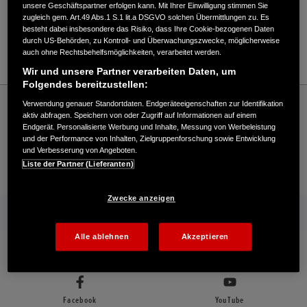
Verkauf / Kundendienst
unsere Geschäftspartner erfolgen kann. Mit Ihrer Einwilligung stimmen Sie
zugleich gem. Art.49 Abs.1 S.1 lit.a DSGVO solchen Übermittlungen zu. Es
besteht dabei insbesondere das Risiko, dass Ihre Cookie-bezogenen Daten
durch US-Behörden, zu Kontroll- und Überwachungszwecke, möglicherweise
auch ohne Rechtsbehelfsmöglichkeiten, verarbeitet werden.
02572/960750
Wir und unsere Partner verarbeiten Daten, um
Folgendes bereitzustellen:
Honda
Industrie
Verwendung genauer Standortdaten. Endgeräteeigenschaften zur Identifikation
Stavermann GmbH - Industrial – Honda - HONDA Deutschland Offizielle Website |
aktiv abfragen. Speichern von oder Zugriff auf Informationen auf einem
The Power of Dreams
Endgerät. Personalisierte Werbung und Inhalte, Messung von Werbeleistung
und der Performance von Inhalten, Zielgruppenforschung sowie Entwicklung
und Verbesserung von Angeboten.
Liste der Partner (Lieferanten)
Kontakt
Händlersuche
Kauf Online
Zwecke anzeigen
Mehr von Honda
Alle ablehnen
Akzeptieren
Folgen Sie uns auf
Facebook
YouTube