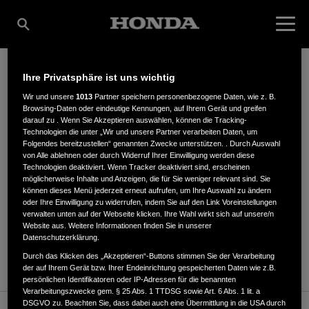
Ihre Privatsphäre ist uns wichtig
STAVERMANN GMBH
Wir und unsere
1013
Partner speichern personenbezogene Daten, wie z. B.
Browsing-Daten oder eindeutige Kennungen, auf Ihrem Gerät und greifen
darauf zu . Wenn Sie Akzeptieren auswählen, können die Tracking-
Technologien die unter „Wir und unsere Partner verarbeiten Daten, um
Folgendes bereitzustellen“ genannten Zwecke unterstützen. . Durch Auswahl
Kettelerstr. 2
,
48282
,
Emsdetten
von Alle ablehnen oder durch Widerruf Ihrer Einwilligung werden diese
Technologien deaktiviert. Wenn Tracker deaktiviert sind, erscheinen
möglicherweise Inhalte und Anzeigen, die für Sie weniger relevant sind. Sie
können dieses Menü jederzeit erneut aufrufen, um Ihre Auswahl zu ändern
oder Ihre Einwilligung zu widerrufen, indem Sie auf den Link Voreinstellungen
verwalten unten auf der Webseite klicken. Ihre Wahl wirkt sich auf unsere/n
Website aus. Weitere Informationen finden Sie in unserer
ANFAHRTSBESCHREIBUNG ANFORDERN
Datenschutzerklärung.
WEBSITE
Durch das Klicken des „Akzeptieren“-Buttons stimmen Sie der Verarbeitung
der auf Ihrem Gerät bzw. Ihrer Endeinrichtung gespeicherten Daten wie z.B.
persönlichen Identifikatoren oder IP-Adressen für die benannten
Verarbeitungszwecke gem. § 25 Abs. 1 TTDSG sowie Art. 6 Abs. 1 lit. a
DSGVO zu. Beachten Sie, dass dabei auch eine Übermittlung in die USA durch