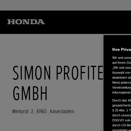
Ihre Priv
Wir und uns
SIMON PROFITECHN
auf Ihrem Ge
„Wir und uns
Auswahl von 
deaktiviert s
Menü jederzei
GMBH
Voreinstellun
Informatione
Durch das Kl
gespeicherte
Merkurstr. 2
,
67663
,
Kaiserslautern
§ 25 Abs. 1 
durch unsere 
DSGVO solche
durch US-Beh
verarbeitet 