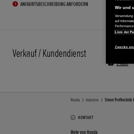
ANFAHRTSBESCHREIBUNG ANFORDERN
Wir und u
Verwendung g
auf Informat
Performance 
Liste der Pa
Zwecke an
Verkauf / Kundendienst
0631/981
E-Mail
Honda
Industrie
Simon Profitechnik 
KONTAKT
Mehr von Honda