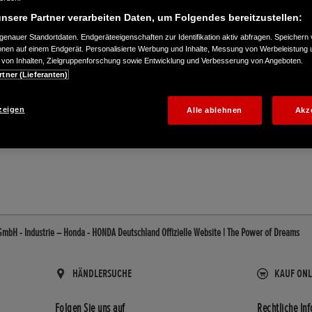
nsere Partner verarbeiten Daten, um Folgendes bereitzustellen:
enauer Standortdaten. Endgeräteeigenschaften zur Identifikation aktiv abfragen. Speichern 
ionen auf einem Endgerät. Personalisierte Werbung und Inhalte, Messung von Werbeleistung 
von Inhalten, Zielgruppenforschung sowie Entwicklung und Verbesserung von Angeboten.
rtner (Lieferanten)
zeigen
Alle ablehnen
Akz
25
GmbH - Industrie – Honda - HONDA Deutschland Offizielle Website | The Power of Dreams
HÄNDLERSUCHE
KAUF ONL
Folgen Sie uns auf
Rechtliche In