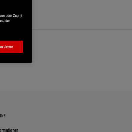
von oder Zugriff
und der
eptieren
INE
formationen