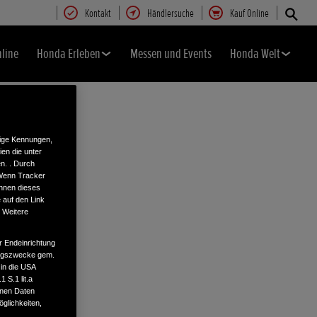
Kontakt
Händlersuche
Kauf Online
nline
Honda Erleben
Messen und Events
Honda Welt
tige Kennungen,
en die unter
n. . Durch
 Wenn Tracker
önnen dieses
 auf den Link
. Weitere
r Endeinrichtung
tungszwecke gem.
 in die USA
 S.1 lit.a
enen Daten
glichkeiten,