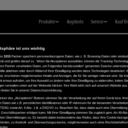
Produkte
Angebote
Service
Kauf O
atsphäre ist uns wichtig
ere
1015
Partner speichern personenbezogene Daten, wie z. B. Browsing-Daten oder eindeu
IK
rät und greifen darauf zu . Wenn Sie Akzeptieren auswählen, können die Tracking-Technologi
ere Partner verarbeiten Daten, um Folgendes bereitzustellen“ genannten Zwecke unterstütze
Alle ablehnen oder durch Widerruf Ihrer Einwilligung werden diese Technologien deaktiviert.
ind, erscheinen möglicherweise Inhalte und Anzeigen, die für Sie weniger relevant sind. Sie k
t erneut aufrufen, um Ihre Auswahl zu ändern oder Ihre Einwilligung zu widerrufen, indem Sie
gen verwalten unten auf der Webseite klicken. Ihre Wahl wirkt sich auf unsere/n Website aus
n finden Sie in unserer Datenschutzerklärung.
icken des „Akzeptieren“-Buttons stimmen Sie der Verarbeitung der auf Ihrem Gerät bzw. Ihre
n Daten wie z.B. persönlichen Identifikatoren oder IP-Adressen für die benannten Verarbei
TTDSG sowie Art. 6 Abs. 1 lit. a DSGVO zu. Beachten Sie, dass dabei auch eine Übermittlung
Geschäftspartner erfolgen kann. Mit Ihrer Einwilligung stimmen Sie zugleich gem. Art.49 Abs.1
n Übermittlungen zu. Es besteht dabei insbesondere das Risiko, dass Ihre Cookie-bezog
örden, zu Kontroll- und Überwachungszwecke, möglicherweise auch ohne Rechtsbehelfsmö
werden.