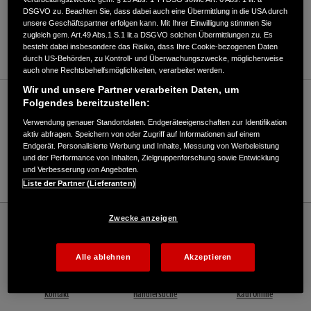
DSGVO zu. Beachten Sie, dass dabei auch eine Übermittlung in die USA durch
ANFAHRTSBESCHREIBUNG ANFORDERN
unsere Geschäftspartner erfolgen kann. Mit Ihrer Einwilligung stimmen Sie
zugleich gem. Art.49 Abs.1 S.1 lit.a DSGVO solchen Übermittlungen zu. Es
WEBSITE
besteht dabei insbesondere das Risiko, dass Ihre Cookie-bezogenen Daten
durch US-Behörden, zu Kontroll- und Überwachungszwecke, möglicherweise
auch ohne Rechtsbehelfsmöglichkeiten, verarbeitet werden.
Wir und unsere Partner verarbeiten Daten, um
Verkauf / Kundendienst
Folgendes bereitzustellen:
Verwendung genauer Standortdaten. Endgeräteeigenschaften zur Identifikation
aktiv abfragen. Speichern von oder Zugriff auf Informationen auf einem
Endgerät. Personalisierte Werbung und Inhalte, Messung von Werbeleistung
0831/73492
und der Performance von Inhalten, Zielgruppenforschung sowie Entwicklung
und Verbesserung von Angeboten.
E-Mail
Liste der Partner (Lieferanten)
Honda
Industrie
Zwecke anzeigen
Schafroth Motorgeräte GmbH & Co.KG - Industrial – Honda - HONDA Deutschland
Offizielle Website | The Power of Dreams
Alle ablehnen
Akzeptieren
Kontakt
Händlersuche
Kauf Online