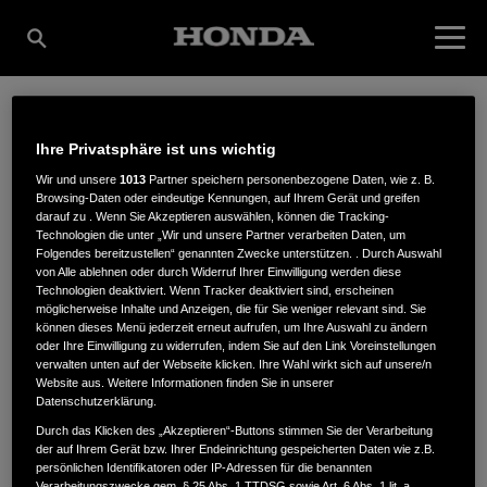
SCHAFROTH
Ihre Privatsphäre ist uns wichtig
Wir und unsere
1013
Partner speichern personenbezogene Daten, wie z. B.
Browsing-Daten oder eindeutige Kennungen, auf Ihrem Gerät und greifen
MOTORGERÄTE GMBH
darauf zu . Wenn Sie Akzeptieren auswählen, können die Tracking-
Technologien die unter „Wir und unsere Partner verarbeiten Daten, um
Folgendes bereitzustellen“ genannten Zwecke unterstützen. . Durch Auswahl
von Alle ablehnen oder durch Widerruf Ihrer Einwilligung werden diese
Technologien deaktiviert. Wenn Tracker deaktiviert sind, erscheinen
& CO.KG
möglicherweise Inhalte und Anzeigen, die für Sie weniger relevant sind. Sie
können dieses Menü jederzeit erneut aufrufen, um Ihre Auswahl zu ändern
oder Ihre Einwilligung zu widerrufen, indem Sie auf den Link Voreinstellungen
verwalten unten auf der Webseite klicken. Ihre Wahl wirkt sich auf unsere/n
Website aus. Weitere Informationen finden Sie in unserer
Reinhartser Str. 18a
,
87437
,
Kempten/Allgäu
Datenschutzerklärung.
Durch das Klicken des „Akzeptieren“-Buttons stimmen Sie der Verarbeitung
der auf Ihrem Gerät bzw. Ihrer Endeinrichtung gespeicherten Daten wie z.B.
persönlichen Identifikatoren oder IP-Adressen für die benannten
Verarbeitungszwecke gem. § 25 Abs. 1 TTDSG sowie Art. 6 Abs. 1 lit. a