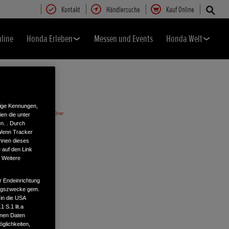
Kontakt
Händlersuche
Kauf Online
nline
Honda Erleben
Messen und Events
Honda Welt
tige Kennungen,
en die unter
n. . Durch
 Wenn Tracker
önnen dieses
 auf den Link
. Weitere
r Endeinrichtung
tungszwecke gem.
 in die USA
 S.1 lit.a
enen Daten
glichkeiten,