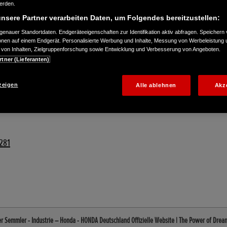
werden.
nsere Partner verarbeiten Daten, um Folgendes bereitzustellen:
enauer Standortdaten. Endgeräteeigenschaften zur Identifikation aktiv abfragen. Speichern 
ionen auf einem Endgerät. Personalisierte Werbung und Inhalte, Messung von Werbeleistung 
von Inhalten, Zielgruppenforschung sowie Entwicklung und Verbesserung von Angeboten.
rtner (Lieferanten)
zeigen
Alle ablehnen
Akz
281
r Semmler - Industrie – Honda - HONDA Deutschland Offizielle Website | The Power of Drea