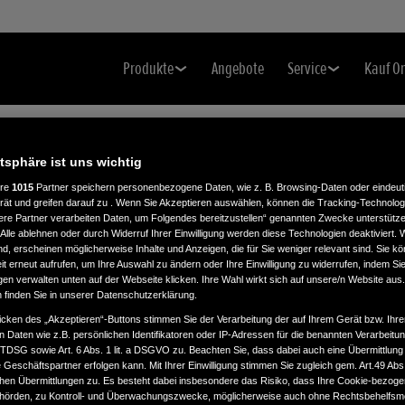
Produkte
Angebote
Service
Kauf O
atsphäre ist uns wichtig
ere
1015
Partner speichern personenbezogene Daten, wie z. B. Browsing-Daten oder eindeu
rät und greifen darauf zu . Wenn Sie Akzeptieren auswählen, können die Tracking-Technologi
ere Partner verarbeiten Daten, um Folgendes bereitzustellen“ genannten Zwecke unterstütze
Alle ablehnen oder durch Widerruf Ihrer Einwilligung werden diese Technologien deaktiviert.
ind, erscheinen möglicherweise Inhalte und Anzeigen, die für Sie weniger relevant sind. Sie k
t erneut aufrufen, um Ihre Auswahl zu ändern oder Ihre Einwilligung zu widerrufen, indem Sie
gen verwalten unten auf der Webseite klicken. Ihre Wahl wirkt sich auf unsere/n Website aus
n finden Sie in unserer Datenschutzerklärung.
icken des „Akzeptieren“-Buttons stimmen Sie der Verarbeitung der auf Ihrem Gerät bzw. Ihre
n Daten wie z.B. persönlichen Identifikatoren oder IP-Adressen für die benannten Verarbei
TTDSG sowie Art. 6 Abs. 1 lit. a DSGVO zu. Beachten Sie, dass dabei auch eine Übermittlung
Geschäftspartner erfolgen kann. Mit Ihrer Einwilligung stimmen Sie zugleich gem. Art.49 Abs.1
n Übermittlungen zu. Es besteht dabei insbesondere das Risiko, dass Ihre Cookie-bezog
örden, zu Kontroll- und Überwachungszwecke, möglicherweise auch ohne Rechtsbehelfsmö