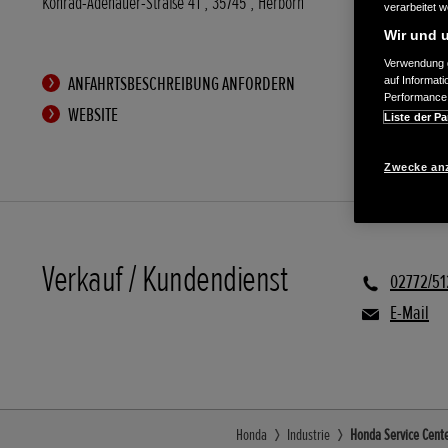
Konrad-Adenauer-Straße 41
,
35745
,
Herborn
verarbeitet 
Wir und u
Verwendung g
ANFAHRTSBESCHREIBUNG ANFORDERN
auf Informat
Performance 
WEBSITE
Liste der Pa
Zwecke an
Verkauf / Kundendienst
02772/51
E-Mail
Honda
Industrie
Honda Service Cente