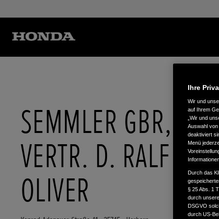
Ihre Priv
Wir und uns
SEMMLER GBR,
auf Ihrem Ge
„Wir und uns
Auswahl von 
deaktiviert s
VERTR. D. RALF U.
Menü jederzei
Voreinstellun
Informatione
Durch das Kl
OLIVER
gespeicherte
§ 25 Abs. 1 
durch unsere 
DSGVO solche
durch US-Beh