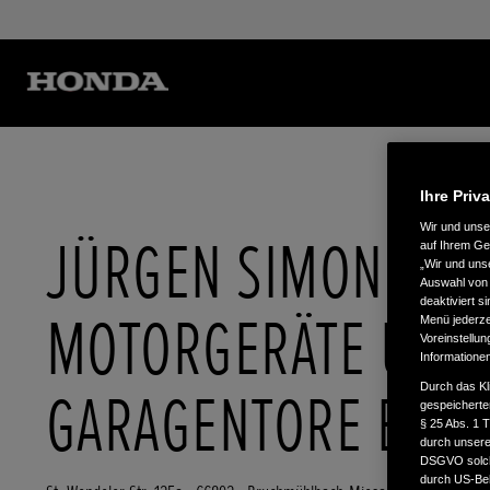
Ihre Priv
Wir und uns
JÜRGEN SIMON
auf Ihrem Ge
„Wir und uns
Auswahl von 
deaktiviert s
MOTORGERÄTE UND
Menü jederzei
Voreinstellun
Informatione
Durch das Kl
GARAGENTORE EK
gespeicherte
§ 25 Abs. 1 
durch unsere 
DSGVO solche
durch US-Beh