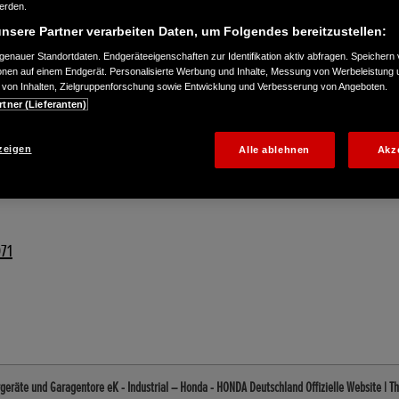
werden.
nsere Partner verarbeiten Daten, um Folgendes bereitzustellen:
enauer Standortdaten. Endgeräteeigenschaften zur Identifikation aktiv abfragen. Speichern 
ionen auf einem Endgerät. Personalisierte Werbung und Inhalte, Messung von Werbeleistung 
von Inhalten, Zielgruppenforschung sowie Entwicklung und Verbesserung von Angeboten.
rtner (Lieferanten)
zeigen
Alle ablehnen
Akz
71
eräte und Garagentore eK - Industrial – Honda - HONDA Deutschland Offizielle Website | 