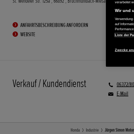
St. Wendeler Str. 125a
,
66892
,
Bruchmühlbach-Miesau
verarbeitet 
Wir und u
Verwendung g
ANFAHRTSBESCHREIBUNG ANFORDERN
auf Informat
Performance 
WEBSITE
Liste der Pa
Zwecke an
Verkauf / Kundendienst
06372/80
E-Mail
Honda
Industrie
Jürgen Simon Motorg