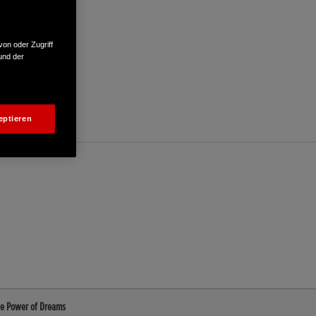
von oder Zugriff
und der
eptieren
The Power of Dreams