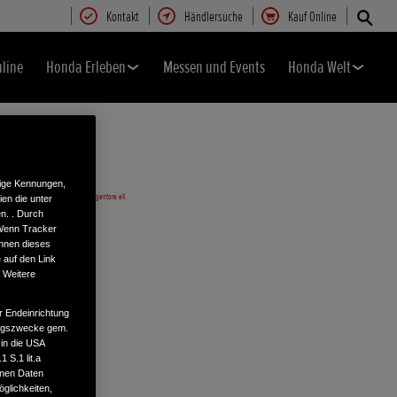
Kontakt
Händlersuche
Kauf Online
nline
Honda Erleben
Messen und Events
Honda Welt
tige Kennungen,
en die unter
n. . Durch
 Wenn Tracker
önnen dieses
 auf den Link
. Weitere
r Endeinrichtung
tungszwecke gem.
 in die USA
 S.1 lit.a
enen Daten
glichkeiten,