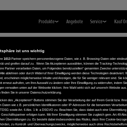
Produkte
Angebote
Service
Kauf O
atsphäre ist uns wichtig
ere
1013
Partner speichern personenbezogene Daten, wie z. B. Browsing-Daten oder eindeu
rät und greifen darauf zu . Wenn Sie Akzeptieren auswählen, können die Tracking-Technologi
ere Partner verarbeiten Daten, um Folgendes bereitzustellen“ genannten Zwecke unterstütze
Alle ablehnen oder durch Widerruf Ihrer Einwilligung werden diese Technologien deaktiviert.
ind, erscheinen möglicherweise Inhalte und Anzeigen, die für Sie weniger relevant sind. Sie k
t erneut aufrufen, um Ihre Auswahl zu ändern oder Ihre Einwilligung zu widerrufen, indem Sie
gen verwalten unten auf der Webseite klicken. Ihre Wahl wirkt sich auf unsere/n Website aus
n finden Sie in unserer Datenschutzerklärung.
icken des „Akzeptieren“-Buttons stimmen Sie der Verarbeitung der auf Ihrem Gerät bzw. Ihre
n Daten wie z.B. persönlichen Identifikatoren oder IP-Adressen für die benannten Verarbei
TTDSG sowie Art. 6 Abs. 1 lit. a DSGVO zu. Beachten Sie, dass dabei auch eine Übermittlung
Geschäftspartner erfolgen kann. Mit Ihrer Einwilligung stimmen Sie zugleich gem. Art.49 Abs.1
n Übermittlungen zu. Es besteht dabei insbesondere das Risiko, dass Ihre Cookie-bezog
örden, zu Kontroll- und Überwachungszwecke, möglicherweise auch ohne Rechtsbehelfsmö