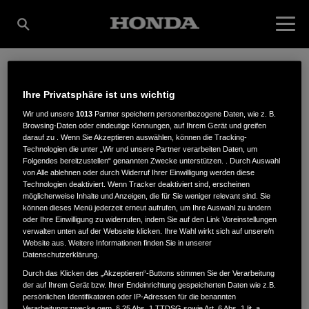
LANDTECHNIK
Ihre Privatsphäre ist uns wichtig
Wir und unsere
1013
Partner speichern personenbezogene Daten, wie z. B.
Browsing-Daten oder eindeutige Kennungen, auf Ihrem Gerät und greifen
REICHART, INH.
darauf zu . Wenn Sie Akzeptieren auswählen, können die Tracking-
Technologien die unter „Wir und unsere Partner verarbeiten Daten, um
Folgendes bereitzustellen“ genannten Zwecke unterstützen. . Durch Auswahl
von Alle ablehnen oder durch Widerruf Ihrer Einwilligung werden diese
Technologien deaktiviert. Wenn Tracker deaktiviert sind, erscheinen
STEFAN REICHART
möglicherweise Inhalte und Anzeigen, die für Sie weniger relevant sind. Sie
können dieses Menü jederzeit erneut aufrufen, um Ihre Auswahl zu ändern
oder Ihre Einwilligung zu widerrufen, indem Sie auf den Link Voreinstellungen
verwalten unten auf der Webseite klicken. Ihre Wahl wirkt sich auf unsere/n
Website aus. Weitere Informationen finden Sie in unserer
Tiroler Straße 94
,
87459
,
Pfronten
Datenschutzerklärung.
Durch das Klicken des „Akzeptieren“-Buttons stimmen Sie der Verarbeitung
der auf Ihrem Gerät bzw. Ihrer Endeinrichtung gespeicherten Daten wie z.B.
persönlichen Identifikatoren oder IP-Adressen für die benannten
Verarbeitungszwecke gem. § 25 Abs. 1 TTDSG sowie Art. 6 Abs. 1 lit. a