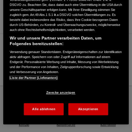
DSGVO zu. Beachten Sie, dass dabei auch eine Übermittlung in die USA durch
ANFAHRTSBESCHREIBUNG ANFORDERN
unsere Geschäftspartner erfolgen kann. Mit Ihrer Einwilligung stimmen Sie
zugleich gem. Art.49 Abs.1 S.1 lit.a DSGVO solchen Übermittlungen zu. Es
WEBSITE
besteht dabei insbesondere das Risiko, dass Ihre Cookie-bezogenen Daten
durch US-Behörden, zu Kontroll- und Überwachungszwecke, möglicherweise
auch ohne Rechtsbehelfsmöglichkeiten, verarbeitet werden.
Wir und unsere Partner verarbeiten Daten, um
Verkauf / Kundendienst
Folgendes bereitzustellen:
Verwendung genauer Standortdaten. Endgeräteeigenschaften zur Identifikation
aktiv abfragen. Speichern von oder Zugriff auf Informationen auf einem
Endgerät. Personalisierte Werbung und Inhalte, Messung von Werbeleistung
08363/6733
und der Performance von Inhalten, Zielgruppenforschung sowie Entwicklung
und Verbesserung von Angeboten.
E-Mail
Liste der Partner (Lieferanten)
Honda
Industrie
Zwecke anzeigen
Landtechnik Reichart, Inh. Stefan Reichart - Industrial – Honda - HONDA
Deutschland Offizielle Website | The Power of Dreams
Alle ablehnen
Akzeptieren
Kontakt
Händlersuche
Kauf Online