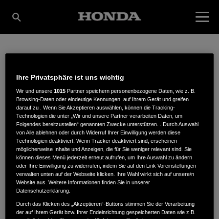
RAUSCH
Ihre Privatsphäre ist uns wichtig
Wir und unsere
1015
Partner speichern personenbezogene Daten, wie z. B.
MOTORGERÄTE
Browsing-Daten oder eindeutige Kennungen, auf Ihrem Gerät und greifen
darauf zu . Wenn Sie Akzeptieren auswählen, können die Tracking-
Technologien die unter „Wir und unsere Partner verarbeiten Daten, um
Folgendes bereitzustellen“ genannten Zwecke unterstützen. . Durch Auswahl
ALEXANDER +
von Alle ablehnen oder durch Widerruf Ihrer Einwilligung werden diese
Technologien deaktiviert. Wenn Tracker deaktiviert sind, erscheinen
möglicherweise Inhalte und Anzeigen, die für Sie weniger relevant sind. Sie
können dieses Menü jederzeit erneut aufrufen, um Ihre Auswahl zu ändern
CHRISTIAN RAUSCH
oder Ihre Einwilligung zu widerrufen, indem Sie auf den Link Voreinstellungen
verwalten unten auf der Webseite klicken. Ihre Wahl wirkt sich auf unsere/n
Website aus. Weitere Informationen finden Sie in unserer
Datenschutzerklärung.
GBR
Durch das Klicken des „Akzeptieren“-Buttons stimmen Sie der Verarbeitung
der auf Ihrem Gerät bzw. Ihrer Endeinrichtung gespeicherten Daten wie z.B.