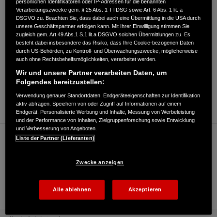
persönlichen Identifikatoren oder IP-Adressen für die benannten
Verarbeitungszwecke gem. § 25 Abs. 1 TTDSG sowie Art. 6 Abs. 1 lit. a
DSGVO zu. Beachten Sie, dass dabei auch eine Übermittlung in die USA durch
Gerberstr. 16
,
51789
,
Lindlar
unsere Geschäftspartner erfolgen kann. Mit Ihrer Einwilligung stimmen Sie
zugleich gem. Art.49 Abs.1 S.1 lit.a DSGVO solchen Übermittlungen zu. Es
besteht dabei insbesondere das Risiko, dass Ihre Cookie-bezogenen Daten
durch US-Behörden, zu Kontroll- und Überwachungszwecke, möglicherweise
auch ohne Rechtsbehelfsmöglichkeiten, verarbeitet werden.
Wir und unsere Partner verarbeiten Daten, um
Folgendes bereitzustellen:
ANFAHRTSBESCHREIBUNG ANFORDERN
Verwendung genauer Standortdaten. Endgeräteeigenschaften zur Identifikation
WEBSITE
aktiv abfragen. Speichern von oder Zugriff auf Informationen auf einem
Endgerät. Personalisierte Werbung und Inhalte, Messung von Werbeleistung
und der Performance von Inhalten, Zielgruppenforschung sowie Entwicklung
und Verbesserung von Angeboten.
Verkauf / Kundendienst
Liste der Partner (Lieferanten)
Zwecke anzeigen
02266/470597
E-Mail
Alle ablehnen
Akzeptieren