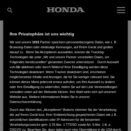
Ihre Privatsphäre ist uns wichtig
WOLFGANG REITER
Wir und unsere
1015
Partner speichern personenbezogene Daten, wie z. B.
Browsing-Daten oder eindeutige Kennungen, auf Ihrem Gerät und greifen
darauf zu . Wenn Sie Akzeptieren auswählen, können die Tracking-
Technologien die unter „Wir und unsere Partner verarbeiten Daten, um
Folgendes bereitzustellen“ genannten Zwecke unterstützen. . Durch Auswahl
Landshuter Str. 48
,
85356
,
Freising
von Alle ablehnen oder durch Widerruf Ihrer Einwilligung werden diese
Technologien deaktiviert. Wenn Tracker deaktiviert sind, erscheinen
möglicherweise Inhalte und Anzeigen, die für Sie weniger relevant sind. Sie
können dieses Menü jederzeit erneut aufrufen, um Ihre Auswahl zu ändern
oder Ihre Einwilligung zu widerrufen, indem Sie auf den Link Voreinstellungen
verwalten unten auf der Webseite klicken. Ihre Wahl wirkt sich auf unsere/n
Website aus. Weitere Informationen finden Sie in unserer
ANFAHRTSBESCHREIBUNG ANFORDERN
Datenschutzerklärung.
WEBSITE
Durch das Klicken des „Akzeptieren“-Buttons stimmen Sie der Verarbeitung
der auf Ihrem Gerät bzw. Ihrer Endeinrichtung gespeicherten Daten wie z.B.
persönlichen Identifikatoren oder IP-Adressen für die benannten
Verarbeitungszwecke gem. § 25 Abs. 1 TTDSG sowie Art. 6 Abs. 1 lit. a
DSGVO zu. Beachten Sie, dass dabei auch eine Übermittlung in die USA durch