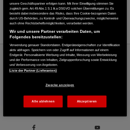
Verkauf / Kundendienst
unsere Geschäftspartner erfolgen kann. Mit Ihrer Einwilligung stimmen Sie
zugleich gem. Art.49 Abs.1 S.1 lit.a DSGVO solchen Übermittlungen zu. Es
besteht dabei insbesondere das Risiko, dass Ihre Cookie-bezogenen Daten
durch US-Behörden, zu Kontroll- und Überwachungszwecke, möglicherweise
08161/63088
auch ohne Rechtsbehelfsmöglichkeiten, verarbeitet werden.
E-Mail
Wir und unsere Partner verarbeiten Daten, um
Folgendes bereitzustellen:
Verwendung genauer Standortdaten. Endgeräteeigenschaften zur Identifikation
Honda
Industrie
aktiv abfragen. Speichern von oder Zugriff auf Informationen auf einem
Endgerät. Personalisierte Werbung und Inhalte, Messung von Werbeleistung
Wolfgang Reiter - Industrie – Honda - HONDA Deutschland Offizielle Website | The
und der Performance von Inhalten, Zielgruppenforschung sowie Entwicklung
Power of Dreams
und Verbesserung von Angeboten.
Liste der Partner (Lieferanten)
Kontakt
Händlersuche
Kauf Online
Zwecke anzeigen
Mehr von Honda
Alle ablehnen
Akzeptieren
Folgen Sie uns auf