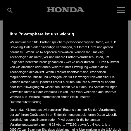
Ihre Privatsphäre ist uns wichtig
RUPP & SÖHNE E.K.
Wir und unsere
1015
Partner speichern personenbezogene Daten, wie z. B.
Browsing-Daten oder eindeutige Kennungen, auf Ihrem Gerät und greifen
darauf zu . Wenn Sie Akzeptieren auswählen, können die Tracking-
Technologien die unter „Wir und unsere Partner verarbeiten Daten, um
Folgendes bereitzustellen“ genannten Zwecke unterstützen. . Durch Auswahl
Gabelsbergerstraße 57
,
83022
,
Rosenheim
von Alle ablehnen oder durch Widerruf Ihrer Einwilligung werden diese
Technologien deaktiviert. Wenn Tracker deaktiviert sind, erscheinen
möglicherweise Inhalte und Anzeigen, die für Sie weniger relevant sind. Sie
können dieses Menü jederzeit erneut aufrufen, um Ihre Auswahl zu ändern
oder Ihre Einwilligung zu widerrufen, indem Sie auf den Link Voreinstellungen
verwalten unten auf der Webseite klicken. Ihre Wahl wirkt sich auf unsere/n
Website aus. Weitere Informationen finden Sie in unserer
ANFAHRTSBESCHREIBUNG ANFORDERN
Datenschutzerklärung.
WEBSITE
Durch das Klicken des „Akzeptieren“-Buttons stimmen Sie der Verarbeitung
der auf Ihrem Gerät bzw. Ihrer Endeinrichtung gespeicherten Daten wie z.B.
persönlichen Identifikatoren oder IP-Adressen für die benannten
Verarbeitungszwecke gem. § 25 Abs. 1 TTDSG sowie Art. 6 Abs. 1 lit. a
DSGVO zu. Beachten Sie, dass dabei auch eine Übermittlung in die USA durch