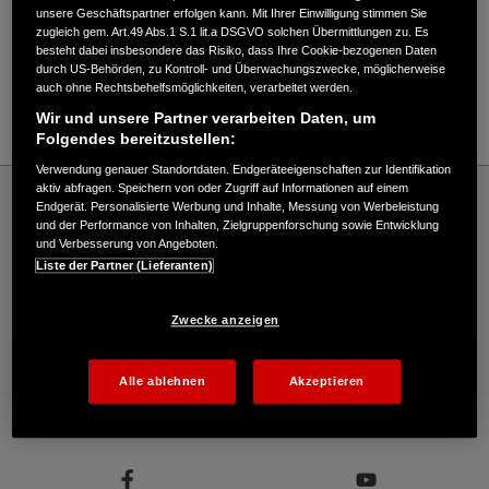
Verkauf / Kundendienst
unsere Geschäftspartner erfolgen kann. Mit Ihrer Einwilligung stimmen Sie
zugleich gem. Art.49 Abs.1 S.1 lit.a DSGVO solchen Übermittlungen zu. Es
besteht dabei insbesondere das Risiko, dass Ihre Cookie-bezogenen Daten
durch US-Behörden, zu Kontroll- und Überwachungszwecke, möglicherweise
08031/13970
auch ohne Rechtsbehelfsmöglichkeiten, verarbeitet werden.
E-Mail
Wir und unsere Partner verarbeiten Daten, um
Folgendes bereitzustellen:
Verwendung genauer Standortdaten. Endgeräteeigenschaften zur Identifikation
Honda
Industrie
aktiv abfragen. Speichern von oder Zugriff auf Informationen auf einem
Endgerät. Personalisierte Werbung und Inhalte, Messung von Werbeleistung
Rupp & Söhne e.K. - Industrie – Honda - HONDA Deutschland Offizielle Website |
und der Performance von Inhalten, Zielgruppenforschung sowie Entwicklung
The Power of Dreams
und Verbesserung von Angeboten.
Liste der Partner (Lieferanten)
Kontakt
Händlersuche
Kauf Online
Zwecke anzeigen
Mehr von Honda
Alle ablehnen
Akzeptieren
Folgen Sie uns auf