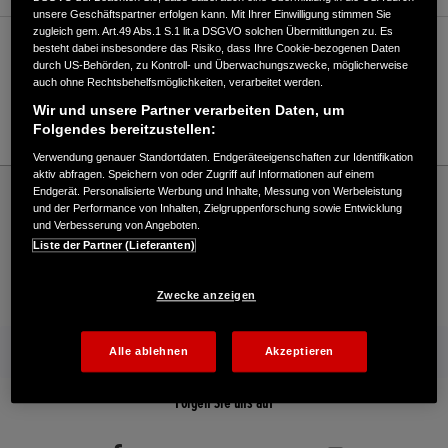
unsere Geschäftspartner erfolgen kann. Mit Ihrer Einwilligung stimmen Sie
zugleich gem. Art.49 Abs.1 S.1 lit.a DSGVO solchen Übermittlungen zu. Es
Verkauf / Kundendienst
besteht dabei insbesondere das Risiko, dass Ihre Cookie-bezogenen Daten
durch US-Behörden, zu Kontroll- und Überwachungszwecke, möglicherweise
auch ohne Rechtsbehelfsmöglichkeiten, verarbeitet werden.
Wir und unsere Partner verarbeiten Daten, um
0621/10701-0
Folgendes bereitzustellen:
Verwendung genauer Standortdaten. Endgeräteeigenschaften zur Identifikation
aktiv abfragen. Speichern von oder Zugriff auf Informationen auf einem
Honda
Industrie
Endgerät. Personalisierte Werbung und Inhalte, Messung von Werbeleistung
Raiffeisen Mannheim eG - Industrie – Honda - HONDA Deutschland Offizielle
und der Performance von Inhalten, Zielgruppenforschung sowie Entwicklung
und Verbesserung von Angeboten.
Website | The Power of Dreams
Liste der Partner (Lieferanten)
Kontakt
Händlersuche
Kauf Online
Zwecke anzeigen
Mehr von Honda
Alle ablehnen
Akzeptieren
Folgen Sie uns auf