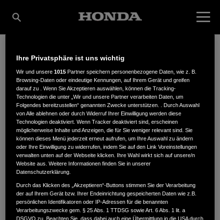
Ihre Privatsphäre ist uns wichtig
RAIFFEISEN
Wir und unsere
1015
Partner speichern personenbezogene Daten, wie z. B.
Browsing-Daten oder eindeutige Kennungen, auf Ihrem Gerät und greifen
darauf zu . Wenn Sie Akzeptieren auswählen, können die Tracking-
Technologien die unter „Wir und unsere Partner verarbeiten Daten, um
MANNHEIM EG
Folgendes bereitzustellen“ genannten Zwecke unterstützen. . Durch Auswahl
von Alle ablehnen oder durch Widerruf Ihrer Einwilligung werden diese
Technologien deaktiviert. Wenn Tracker deaktiviert sind, erscheinen
möglicherweise Inhalte und Anzeigen, die für Sie weniger relevant sind. Sie
können dieses Menü jederzeit erneut aufrufen, um Ihre Auswahl zu ändern
Kirschgartshäuser Str. 22-24
,
68307
,
Mannheim
oder Ihre Einwilligung zu widerrufen, indem Sie auf den Link Voreinstellungen
verwalten unten auf der Webseite klicken. Ihre Wahl wirkt sich auf unsere/n
Website aus. Weitere Informationen finden Sie in unserer
Datenschutzerklärung.
Durch das Klicken des „Akzeptieren“-Buttons stimmen Sie der Verarbeitung
der auf Ihrem Gerät bzw. Ihrer Endeinrichtung gespeicherten Daten wie z.B.
ANFAHRTSBESCHREIBUNG ANFORDERN
persönlichen Identifikatoren oder IP-Adressen für die benannten
Verarbeitungszwecke gem. § 25 Abs. 1 TTDSG sowie Art. 6 Abs. 1 lit. a
DSGVO zu. Beachten Sie, dass dabei auch eine Übermittlung in die USA durch