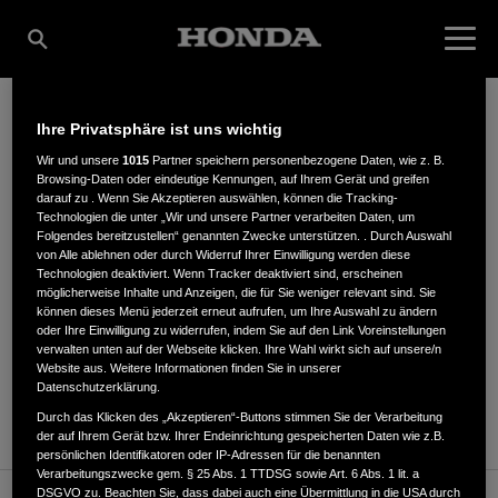
Ihre Privatsphäre ist uns wichtig
GERHARD REESE
Wir und unsere
1015
Partner speichern personenbezogene Daten, wie z. B.
Browsing-Daten oder eindeutige Kennungen, auf Ihrem Gerät und greifen
darauf zu . Wenn Sie Akzeptieren auswählen, können die Tracking-
Technologien die unter „Wir und unsere Partner verarbeiten Daten, um
Folgendes bereitzustellen“ genannten Zwecke unterstützen. . Durch Auswahl
Rük 15
,
37581
,
Bad Gandersheim (OT Alt Gandersheim)
von Alle ablehnen oder durch Widerruf Ihrer Einwilligung werden diese
Technologien deaktiviert. Wenn Tracker deaktiviert sind, erscheinen
möglicherweise Inhalte und Anzeigen, die für Sie weniger relevant sind. Sie
können dieses Menü jederzeit erneut aufrufen, um Ihre Auswahl zu ändern
oder Ihre Einwilligung zu widerrufen, indem Sie auf den Link Voreinstellungen
verwalten unten auf der Webseite klicken. Ihre Wahl wirkt sich auf unsere/n
Website aus. Weitere Informationen finden Sie in unserer
ANFAHRTSBESCHREIBUNG ANFORDERN
Datenschutzerklärung.
WEBSITE
Durch das Klicken des „Akzeptieren“-Buttons stimmen Sie der Verarbeitung
der auf Ihrem Gerät bzw. Ihrer Endeinrichtung gespeicherten Daten wie z.B.
persönlichen Identifikatoren oder IP-Adressen für die benannten
Verarbeitungszwecke gem. § 25 Abs. 1 TTDSG sowie Art. 6 Abs. 1 lit. a
DSGVO zu. Beachten Sie, dass dabei auch eine Übermittlung in die USA durch