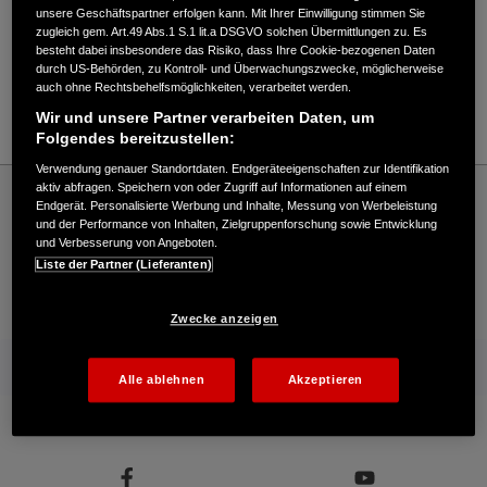
Verkauf / Kundendienst
unsere Geschäftspartner erfolgen kann. Mit Ihrer Einwilligung stimmen Sie
zugleich gem. Art.49 Abs.1 S.1 lit.a DSGVO solchen Übermittlungen zu. Es
besteht dabei insbesondere das Risiko, dass Ihre Cookie-bezogenen Daten
durch US-Behörden, zu Kontroll- und Überwachungszwecke, möglicherweise
05382/5001
auch ohne Rechtsbehelfsmöglichkeiten, verarbeitet werden.
E-Mail
Wir und unsere Partner verarbeiten Daten, um
Folgendes bereitzustellen:
Verwendung genauer Standortdaten. Endgeräteeigenschaften zur Identifikation
Honda
Industrie
aktiv abfragen. Speichern von oder Zugriff auf Informationen auf einem
Endgerät. Personalisierte Werbung und Inhalte, Messung von Werbeleistung
Gerhard Reese - Industrie – Honda - HONDA Deutschland Offizielle Website | The
und der Performance von Inhalten, Zielgruppenforschung sowie Entwicklung
Power of Dreams
und Verbesserung von Angeboten.
Liste der Partner (Lieferanten)
Kontakt
Händlersuche
Kauf Online
Zwecke anzeigen
Mehr von Honda
Alle ablehnen
Akzeptieren
Folgen Sie uns auf