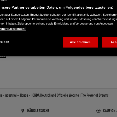
werden.
nsere Partner verarbeiten Daten, um Folgendes bereitzustellen:
enauer Standortdaten. Endgeräteeigenschaften zur Identifikation aktiv abfragen. Speichern 
ionen auf einem Endgerät. Personalisierte Werbung und Inhalte, Messung von Werbeleistung 
von Inhalten, Zielgruppenforschung sowie Entwicklung und Verbesserung von Angeboten.
rtner (Lieferanten)
zeigen
Alle ablehnen
Akz
3221
 - Industrial – Honda - HONDA Deutschland Offizielle Website | The Power of Dreams
HÄNDLERSUCHE
KAUF ONL