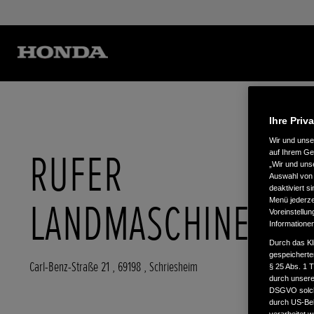
Ihre Priv
Wir und uns
RUFER
auf Ihrem Ge
„Wir und uns
Auswahl von 
deaktiviert s
LANDMASCHINEN
Menü jederzei
Voreinstellun
Informatione
Durch das Kl
gespeicherte
Carl-Benz-Straße 21
,
69198
,
Schriesheim
§ 25 Abs. 1 
durch unsere 
DSGVO solche
durch US-Beh