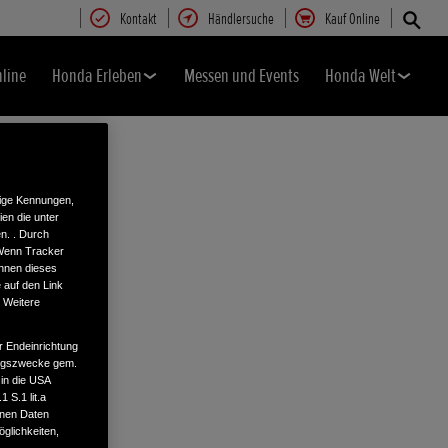
Kontakt
Händlersuche
Kauf Online
nline
Honda Erleben
Messen und Events
Honda Welt
tige Kennungen,
en die unter
n. . Durch
 Wenn Tracker
önnen dieses
 auf den Link
. Weitere
r Endeinrichtung
tungszwecke gem.
 in die USA
 S.1 lit.a
enen Daten
glichkeiten,