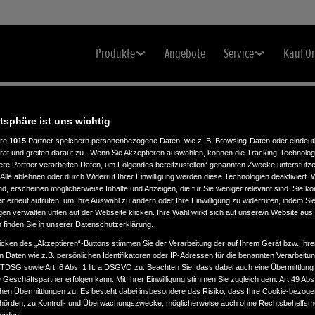
Produkte
Angebote
Service
Kauf O
atsphäre ist uns wichtig
ere
1015
Partner speichern personenbezogene Daten, wie z. B. Browsing-Daten oder eindeu
rät und greifen darauf zu . Wenn Sie Akzeptieren auswählen, können die Tracking-Technologi
ere Partner verarbeiten Daten, um Folgendes bereitzustellen“ genannten Zwecke unterstütze
Alle ablehnen oder durch Widerruf Ihrer Einwilligung werden diese Technologien deaktiviert.
ind, erscheinen möglicherweise Inhalte und Anzeigen, die für Sie weniger relevant sind. Sie k
t erneut aufrufen, um Ihre Auswahl zu ändern oder Ihre Einwilligung zu widerrufen, indem Sie
gen verwalten unten auf der Webseite klicken. Ihre Wahl wirkt sich auf unsere/n Website aus
n finden Sie in unserer Datenschutzerklärung.
icken des „Akzeptieren“-Buttons stimmen Sie der Verarbeitung der auf Ihrem Gerät bzw. Ihre
n Daten wie z.B. persönlichen Identifikatoren oder IP-Adressen für die benannten Verarbei
TTDSG sowie Art. 6 Abs. 1 lit. a DSGVO zu. Beachten Sie, dass dabei auch eine Übermittlung
Geschäftspartner erfolgen kann. Mit Ihrer Einwilligung stimmen Sie zugleich gem. Art.49 Abs.1
n Übermittlungen zu. Es besteht dabei insbesondere das Risiko, dass Ihre Cookie-bezog
örden, zu Kontroll- und Überwachungszwecke, möglicherweise auch ohne Rechtsbehelfsmö