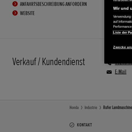
verarbeitet 
ANFAHRTSBESCHREIBUNG ANFORDERN
Wir und u
WEBSITE
Verwendung g
auf Informat
Performance 
Liste der Pa
Zwecke an
Verkauf / Kundendienst
06203/6
E-Mail
Honda
Industrie
Rufer Landmaschinen
KONTAKT