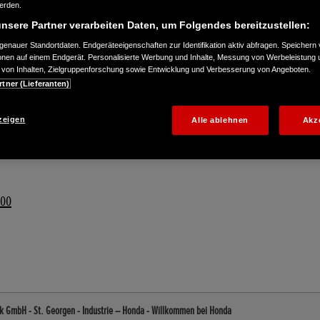
werden.
nsere Partner verarbeiten Daten, um Folgendes bereitzustellen:
enauer Standortdaten. Endgeräteeigenschaften zur Identifikation aktiv abfragen. Speichern 
ionen auf einem Endgerät. Personalisierte Werbung und Inhalte, Messung von Werbeleistung 
von Inhalten, Zielgruppenforschung sowie Entwicklung und Verbesserung von Angeboten.
rtner (Lieferanten)
zeigen
Alle ablehnen
Akz
000
ik GmbH - St. Georgen - Industrie – Honda - Willkommen bei Honda