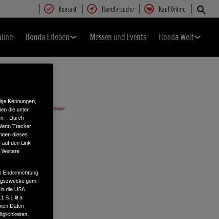
Kontakt
Händlersuche
Kauf Online
nline
Honda Erleben
Messen und Events
Honda Welt
tige Kennungen,
en die unter
n. . Durch
 Wenn Tracker
önnen dieses
 auf den Link
. Weitere
r Endeinrichtung
tungszwecke gem.
 in die USA
 S.1 lit.a
enen Daten
glichkeiten,