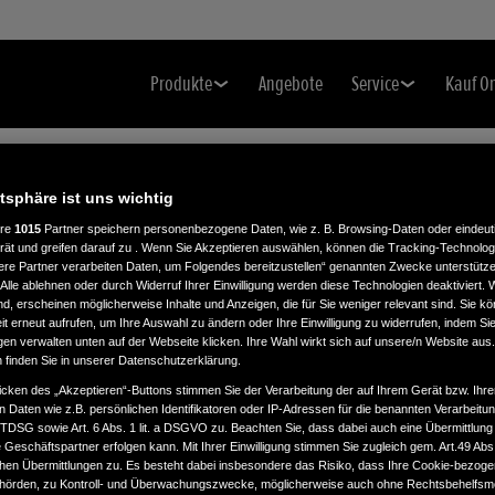
Produkte
Angebote
Service
Kauf O
atsphäre ist uns wichtig
ere
1015
Partner speichern personenbezogene Daten, wie z. B. Browsing-Daten oder eindeu
rät und greifen darauf zu . Wenn Sie Akzeptieren auswählen, können die Tracking-Technologi
ere Partner verarbeiten Daten, um Folgendes bereitzustellen“ genannten Zwecke unterstütze
Alle ablehnen oder durch Widerruf Ihrer Einwilligung werden diese Technologien deaktiviert.
ind, erscheinen möglicherweise Inhalte und Anzeigen, die für Sie weniger relevant sind. Sie k
.
t erneut aufrufen, um Ihre Auswahl zu ändern oder Ihre Einwilligung zu widerrufen, indem Sie
gen verwalten unten auf der Webseite klicken. Ihre Wahl wirkt sich auf unsere/n Website aus
n finden Sie in unserer Datenschutzerklärung.
icken des „Akzeptieren“-Buttons stimmen Sie der Verarbeitung der auf Ihrem Gerät bzw. Ihre
n Daten wie z.B. persönlichen Identifikatoren oder IP-Adressen für die benannten Verarbei
TTDSG sowie Art. 6 Abs. 1 lit. a DSGVO zu. Beachten Sie, dass dabei auch eine Übermittlung
Geschäftspartner erfolgen kann. Mit Ihrer Einwilligung stimmen Sie zugleich gem. Art.49 Abs.1
n Übermittlungen zu. Es besteht dabei insbesondere das Risiko, dass Ihre Cookie-bezog
örden, zu Kontroll- und Überwachungszwecke, möglicherweise auch ohne Rechtsbehelfsmö