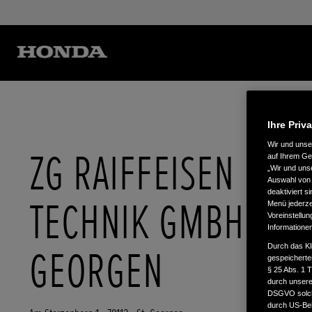
Ihre Priv
Wir und uns
ZG RAIFFEISEN
auf Ihrem Ge
„Wir und uns
Auswahl von 
deaktiviert s
TECHNIK GMBH - ST
Menü jederzei
Voreinstellun
Informatione
Durch das Kl
GEORGEN
gespeicherte
§ 25 Abs. 1 
durch unsere 
DSGVO solche
durch US-Beh