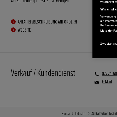
Am Storzenberg 1
,
78112
,
St. Georgen
verarbeitet 
Wir und u
Verwendung g
ANFAHRTSBESCHREIBUNG ANFORDERN
auf Informat
Performance 
WEBSITE
Liste der Pa
Zwecke an
Verkauf / Kundendienst
07724-6
E-Mail
Honda
Industrie
ZG Raiffeisen Techn