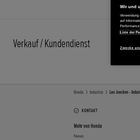
Wir und u
Verwendung g
auf Informat
Performance 
Liste der Pa
Verkauf / Kundendienst
02432/8
Zwecke an
E-Mail
Honda
Industrie
Leo Joecken - Indus
KONTAKT
Mehr von Honda
News