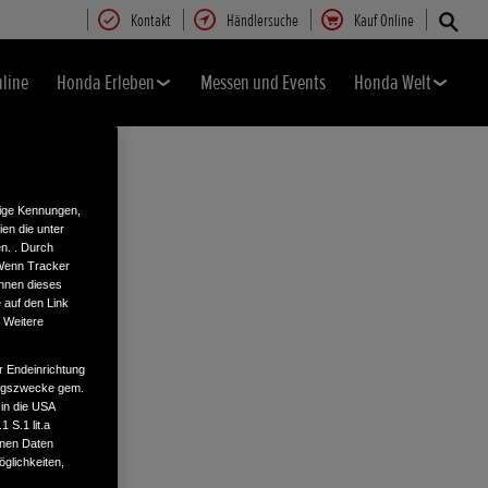
Kontakt
Händlersuche
Kauf Online
nline
Honda Erleben
Messen und Events
Honda Welt
tige Kennungen,
en die unter
n. . Durch
 Wenn Tracker
önnen dieses
 auf den Link
. Weitere
r Endeinrichtung
tungszwecke gem.
 in die USA
 S.1 lit.a
enen Daten
glichkeiten,