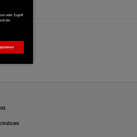
von oder Zugriff
und der
eptieren
INE
formationen