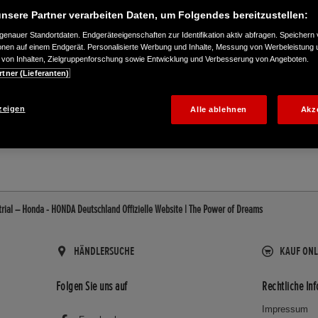
nsere Partner verarbeiten Daten, um Folgendes bereitzustellen:
enauer Standortdaten. Endgeräteeigenschaften zur Identifikation aktiv abfragen. Speichern 
ionen auf einem Endgerät. Personalisierte Werbung und Inhalte, Messung von Werbeleistung 
von Inhalten, Zielgruppenforschung sowie Entwicklung und Verbesserung von Angeboten.
rtner (Lieferanten)
636399
zeigen
Alle ablehnen
Akz
trial – Honda - HONDA Deutschland Offizielle Website | The Power of Dreams
HÄNDLERSUCHE
KAUF ONL
Folgen Sie uns auf
Rechtliche In
Impressum