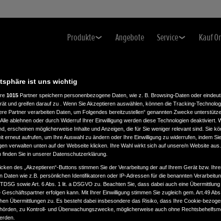
Produkte
Angebote
Service
Kauf O
atsphäre ist uns wichtig
ere
1015
Partner speichern personenbezogene Daten, wie z. B. Browsing-Daten oder eindeu
rät und greifen darauf zu . Wenn Sie Akzeptieren auswählen, können die Tracking-Technologi
ere Partner verarbeiten Daten, um Folgendes bereitzustellen“ genannten Zwecke unterstütze
Alle ablehnen oder durch Widerruf Ihrer Einwilligung werden diese Technologien deaktiviert.
ind, erscheinen möglicherweise Inhalte und Anzeigen, die für Sie weniger relevant sind. Sie k
t erneut aufrufen, um Ihre Auswahl zu ändern oder Ihre Einwilligung zu widerrufen, indem Sie
gen verwalten unten auf der Webseite klicken. Ihre Wahl wirkt sich auf unsere/n Website aus
n finden Sie in unserer Datenschutzerklärung.
icken des „Akzeptieren“-Buttons stimmen Sie der Verarbeitung der auf Ihrem Gerät bzw. Ihre
n Daten wie z.B. persönlichen Identifikatoren oder IP-Adressen für die benannten Verarbei
TTDSG sowie Art. 6 Abs. 1 lit. a DSGVO zu. Beachten Sie, dass dabei auch eine Übermittlung
Geschäftspartner erfolgen kann. Mit Ihrer Einwilligung stimmen Sie zugleich gem. Art.49 Abs.1
n Übermittlungen zu. Es besteht dabei insbesondere das Risiko, dass Ihre Cookie-bezog
örden, zu Kontroll- und Überwachungszwecke, möglicherweise auch ohne Rechtsbehelfsmö
werden.