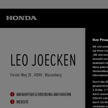
Ihre Priv
Wir und uns
auf Ihrem Ge
LEO JOECKEN
„Wir und uns
Auswahl von 
deaktiviert s
Menü jederzei
Voreinstellun
Forster Weg 38
,
41849
,
Wassenberg
Informatione
Durch das Kl
gespeicherte
§ 25 Abs. 1 
ANFAHRTSBESCHREIBUNG ANFORDERN
durch unsere 
DSGVO solche
WEBSITE
durch US-Beh
verarbeitet 