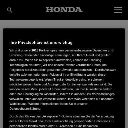
RAIFFEISEN
Ihre Privatsphäre ist uns wichtig
Wir und unsere
1015
Partner speichern personenbezogene Daten, wie z. B.
Browsing-Daten oder eindeutige Kennungen, auf Ihrem Gerät und greifen
LANDBUND EG LAND-
darauf zu . Wenn Sie Akzeptieren auswählen, können die Tracking-
Technologien die unter „Wir und unsere Partner verarbeiten Daten, um
Folgendes bereitzustellen“ genannten Zwecke unterstützen. . Durch Auswahl
von Alle ablehnen oder durch Widerruf Ihrer Einwilligung werden diese
FORST- UND
Technologien deaktiviert. Wenn Tracker deaktiviert sind, erscheinen
möglicherweise Inhalte und Anzeigen, die für Sie weniger relevant sind. Sie
können dieses Menü jederzeit erneut aufrufen, um Ihre Auswahl zu ändern
oder Ihre Einwilligung zu widerrufen, indem Sie auf den Link Voreinstellungen
GARTENTECHNIK
verwalten unten auf der Webseite klicken. Ihre Wahl wirkt sich auf unsere/n
Website aus. Weitere Informationen finden Sie in unserer
Datenschutzerklärung.
Durch das Klicken des „Akzeptieren“-Buttons stimmen Sie der Verarbeitung
der auf Ihrem Gerät bzw. Ihrer Endeinrichtung gespeicherten Daten wie z.B.
Döhrener Str. 23-27
,
32469
,
Petershagen
persönlichen Identifikatoren oder IP-Adressen für die benannten