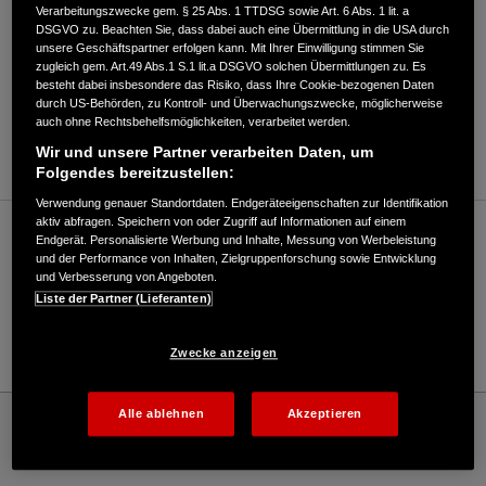
Verarbeitungszwecke gem. § 25 Abs. 1 TTDSG sowie Art. 6 Abs. 1 lit. a
DSGVO zu. Beachten Sie, dass dabei auch eine Übermittlung in die USA durch
unsere Geschäftspartner erfolgen kann. Mit Ihrer Einwilligung stimmen Sie
zugleich gem. Art.49 Abs.1 S.1 lit.a DSGVO solchen Übermittlungen zu. Es
besteht dabei insbesondere das Risiko, dass Ihre Cookie-bezogenen Daten
durch US-Behörden, zu Kontroll- und Überwachungszwecke, möglicherweise
ANFAHRTSBESCHREIBUNG ANFORDERN
auch ohne Rechtsbehelfsmöglichkeiten, verarbeitet werden.
WEBSITE
Wir und unsere Partner verarbeiten Daten, um
Folgendes bereitzustellen:
Verwendung genauer Standortdaten. Endgeräteeigenschaften zur Identifikation
aktiv abfragen. Speichern von oder Zugriff auf Informationen auf einem
Verkauf / Kundendienst
Endgerät. Personalisierte Werbung und Inhalte, Messung von Werbeleistung
und der Performance von Inhalten, Zielgruppenforschung sowie Entwicklung
und Verbesserung von Angeboten.
Liste der Partner (Lieferanten)
05705/648
E-Mail
Zwecke anzeigen
Honda
Industrie
Alle ablehnen
Akzeptieren
Raiffeisen Landbund eG Land- Forst- und Gartentechnik - Industrial – Honda -
HONDA Deutschland Offizielle Website | The Power of Dreams