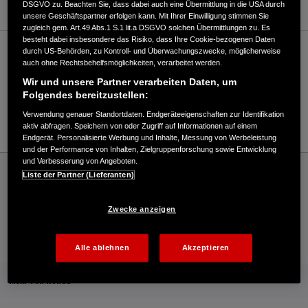
DSGVO zu. Beachten Sie, dass dabei auch eine Übermittlung in die USA durch
unsere Geschäftspartner erfolgen kann. Mit Ihrer Einwilligung stimmen Sie
zugleich gem. Art.49 Abs.1 S.1 lit.a DSGVO solchen Übermittlungen zu. Es
besteht dabei insbesondere das Risiko, dass Ihre Cookie-bezogenen Daten
durch US-Behörden, zu Kontroll- und Überwachungszwecke, möglicherweise
Verkauf / Kundendienst
auch ohne Rechtsbehelfsmöglichkeiten, verarbeitet werden.
Wir und unsere Partner verarbeiten Daten, um
Folgendes bereitzustellen:
0461/9957980
Verwendung genauer Standortdaten. Endgeräteeigenschaften zur Identifikation
E-Mail
aktiv abfragen. Speichern von oder Zugriff auf Informationen auf einem
Endgerät. Personalisierte Werbung und Inhalte, Messung von Werbeleistung
und der Performance von Inhalten, Zielgruppenforschung sowie Entwicklung
und Verbesserung von Angeboten.
Honda
Industrie
Liste der Partner (Lieferanten)
Motorgeräte Flensburg - Industrial – Honda - HONDA Deutschland Offizielle Website
| The Power of Dreams
Zwecke anzeigen
Kontakt
Händlersuche
Kauf Online
Alle ablehnen
Akzeptieren
Mehr von Honda