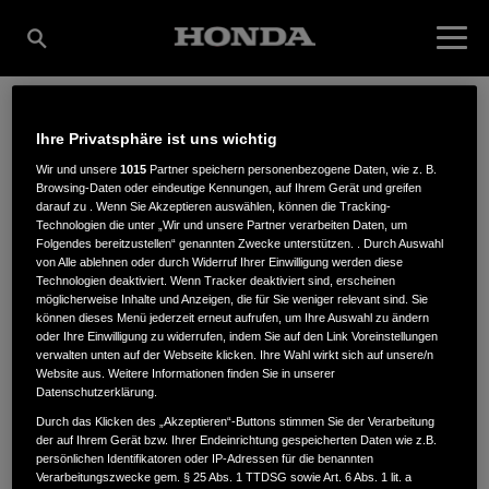
Ihre Privatsphäre ist uns wichtig
MOTORGERÄTE
Wir und unsere
1015
Partner speichern personenbezogene Daten, wie z. B.
Browsing-Daten oder eindeutige Kennungen, auf Ihrem Gerät und greifen
darauf zu . Wenn Sie Akzeptieren auswählen, können die Tracking-
FLENSBURG
Technologien die unter „Wir und unsere Partner verarbeiten Daten, um
Folgendes bereitzustellen“ genannten Zwecke unterstützen. . Durch Auswahl
von Alle ablehnen oder durch Widerruf Ihrer Einwilligung werden diese
Technologien deaktiviert. Wenn Tracker deaktiviert sind, erscheinen
möglicherweise Inhalte und Anzeigen, die für Sie weniger relevant sind. Sie
Eckernförder Landstrasse 67 - 69
,
24941
,
Flensburg
können dieses Menü jederzeit erneut aufrufen, um Ihre Auswahl zu ändern
oder Ihre Einwilligung zu widerrufen, indem Sie auf den Link Voreinstellungen
verwalten unten auf der Webseite klicken. Ihre Wahl wirkt sich auf unsere/n
Website aus. Weitere Informationen finden Sie in unserer
Datenschutzerklärung.
Durch das Klicken des „Akzeptieren“-Buttons stimmen Sie der Verarbeitung
der auf Ihrem Gerät bzw. Ihrer Endeinrichtung gespeicherten Daten wie z.B.
ANFAHRTSBESCHREIBUNG ANFORDERN
persönlichen Identifikatoren oder IP-Adressen für die benannten
WEBSITE
Verarbeitungszwecke gem. § 25 Abs. 1 TTDSG sowie Art. 6 Abs. 1 lit. a