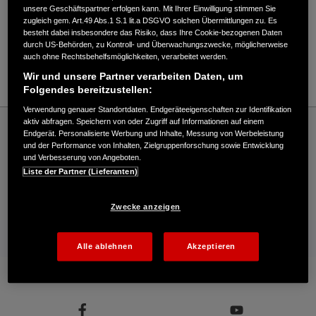
Verkauf / Kundendienst
unsere Geschäftspartner erfolgen kann. Mit Ihrer Einwilligung stimmen Sie
zugleich gem. Art.49 Abs.1 S.1 lit.a DSGVO solchen Übermittlungen zu. Es
besteht dabei insbesondere das Risiko, dass Ihre Cookie-bezogenen Daten
durch US-Behörden, zu Kontroll- und Überwachungszwecke, möglicherweise
02661/3621
auch ohne Rechtsbehelfsmöglichkeiten, verarbeitet werden.
E-Mail
Wir und unsere Partner verarbeiten Daten, um
Folgendes bereitzustellen:
Verwendung genauer Standortdaten. Endgeräteeigenschaften zur Identifikation
Honda
Industrie
aktiv abfragen. Speichern von oder Zugriff auf Informationen auf einem
Endgerät. Personalisierte Werbung und Inhalte, Messung von Werbeleistung
Werner Nauroth - Industrie – Honda - HONDA Deutschland Offizielle Website | The
und der Performance von Inhalten, Zielgruppenforschung sowie Entwicklung
Power of Dreams
und Verbesserung von Angeboten.
Liste der Partner (Lieferanten)
Kontakt
Händlersuche
Kauf Online
Zwecke anzeigen
Mehr von Honda
Alle ablehnen
Akzeptieren
Folgen Sie uns auf