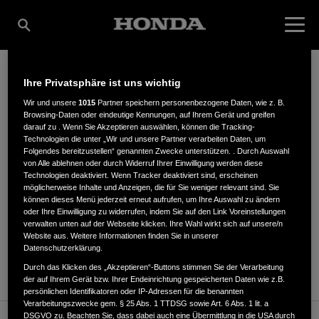
Ihre Privatsphäre ist uns wichtig
WERNER NAUROTH
Wir und unsere
1015
Partner speichern personenbezogene Daten, wie z. B.
Browsing-Daten oder eindeutige Kennungen, auf Ihrem Gerät und greifen
darauf zu . Wenn Sie Akzeptieren auswählen, können die Tracking-
Technologien die unter „Wir und unsere Partner verarbeiten Daten, um
Folgendes bereitzustellen“ genannten Zwecke unterstützen. . Durch Auswahl
Köln-Leipziger-1B
,
57629
,
Kirburg
von Alle ablehnen oder durch Widerruf Ihrer Einwilligung werden diese
Technologien deaktiviert. Wenn Tracker deaktiviert sind, erscheinen
möglicherweise Inhalte und Anzeigen, die für Sie weniger relevant sind. Sie
können dieses Menü jederzeit erneut aufrufen, um Ihre Auswahl zu ändern
oder Ihre Einwilligung zu widerrufen, indem Sie auf den Link Voreinstellungen
verwalten unten auf der Webseite klicken. Ihre Wahl wirkt sich auf unsere/n
Website aus. Weitere Informationen finden Sie in unserer
ANFAHRTSBESCHREIBUNG ANFORDERN
Datenschutzerklärung.
WEBSITE
Durch das Klicken des „Akzeptieren“-Buttons stimmen Sie der Verarbeitung
der auf Ihrem Gerät bzw. Ihrer Endeinrichtung gespeicherten Daten wie z.B.
persönlichen Identifikatoren oder IP-Adressen für die benannten
Verarbeitungszwecke gem. § 25 Abs. 1 TTDSG sowie Art. 6 Abs. 1 lit. a
DSGVO zu. Beachten Sie, dass dabei auch eine Übermittlung in die USA durch