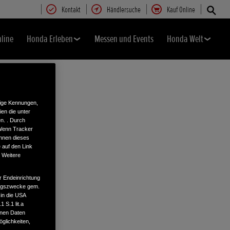
Kontakt
Händlersuche
Kauf Online
nline
Honda Erleben
Messen und Events
Honda Welt
tige Kennungen,
en die unter
n. . Durch
 Wenn Tracker
önnen dieses
 auf den Link
. Weitere
r Endeinrichtung
tungszwecke gem.
 in die USA
 S.1 lit.a
enen Daten
glichkeiten,