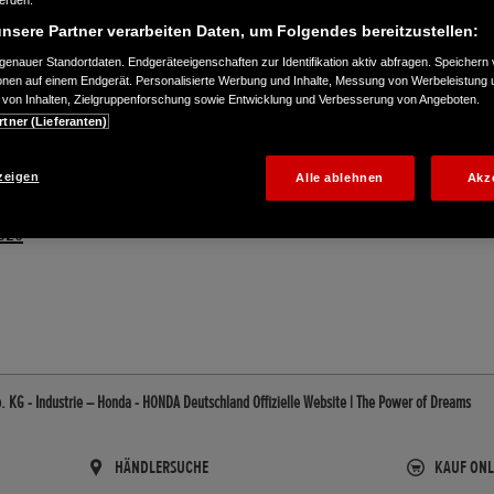
werden.
nsere Partner verarbeiten Daten, um Folgendes bereitzustellen:
enauer Standortdaten. Endgeräteeigenschaften zur Identifikation aktiv abfragen. Speichern 
ionen auf einem Endgerät. Personalisierte Werbung und Inhalte, Messung von Werbeleistung 
von Inhalten, Zielgruppenforschung sowie Entwicklung und Verbesserung von Angeboten.
rtner (Lieferanten)
zeigen
Alle ablehnen
Akz
020
 KG - Industrie – Honda - HONDA Deutschland Offizielle Website | The Power of Dreams
HÄNDLERSUCHE
KAUF ONL