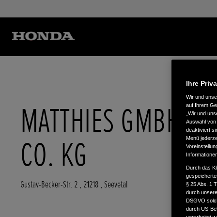
Ihre Priv
Wir und uns
MATTHIES GMBH &
auf Ihrem Ge
„Wir und uns
Auswahl von 
deaktiviert s
CO. KG
Menü jederzei
Voreinstellun
Informatione
Durch das Kl
gespeicherte
Gustav-Becker-Str. 2
,
21218
,
Seevetal
§ 25 Abs. 1 
durch unsere 
DSGVO solche
durch US-Beh