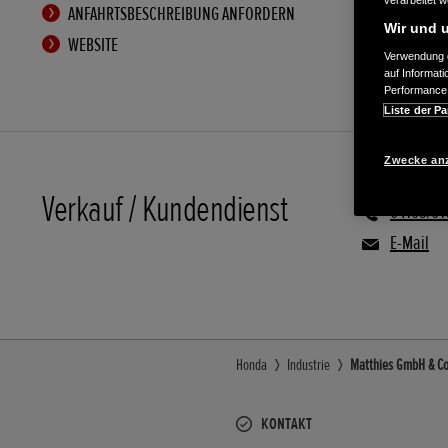
verarbeitet 
ANFAHRTSBESCHREIBUNG ANFORDERN
Wir und u
WEBSITE
Verwendung g
auf Informat
Performance 
Liste der Pa
Zwecke an
Verkauf / Kundendienst
04105/61
E-Mail
Honda
Industrie
Matthies GmbH & Co.
KONTAKT