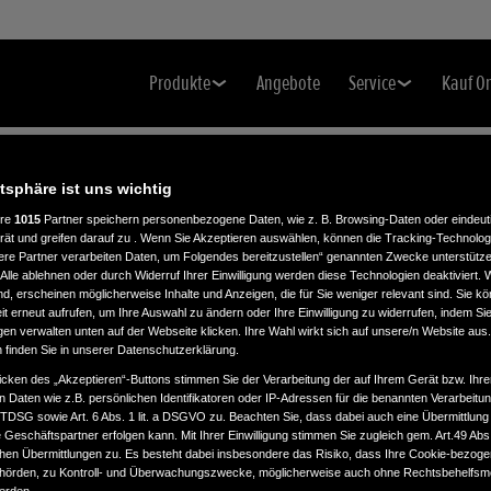
Produkte
Angebote
Service
Kauf O
atsphäre ist uns wichtig
ere
1015
Partner speichern personenbezogene Daten, wie z. B. Browsing-Daten oder eindeu
rät und greifen darauf zu . Wenn Sie Akzeptieren auswählen, können die Tracking-Technologi
ere Partner verarbeiten Daten, um Folgendes bereitzustellen“ genannten Zwecke unterstütze
Alle ablehnen oder durch Widerruf Ihrer Einwilligung werden diese Technologien deaktiviert.
ind, erscheinen möglicherweise Inhalte und Anzeigen, die für Sie weniger relevant sind. Sie k
t erneut aufrufen, um Ihre Auswahl zu ändern oder Ihre Einwilligung zu widerrufen, indem Sie
gen verwalten unten auf der Webseite klicken. Ihre Wahl wirkt sich auf unsere/n Website aus
n finden Sie in unserer Datenschutzerklärung.
icken des „Akzeptieren“-Buttons stimmen Sie der Verarbeitung der auf Ihrem Gerät bzw. Ihre
n Daten wie z.B. persönlichen Identifikatoren oder IP-Adressen für die benannten Verarbei
TTDSG sowie Art. 6 Abs. 1 lit. a DSGVO zu. Beachten Sie, dass dabei auch eine Übermittlung
Geschäftspartner erfolgen kann. Mit Ihrer Einwilligung stimmen Sie zugleich gem. Art.49 Abs.1
n Übermittlungen zu. Es besteht dabei insbesondere das Risiko, dass Ihre Cookie-bezog
örden, zu Kontroll- und Überwachungszwecke, möglicherweise auch ohne Rechtsbehelfsmö