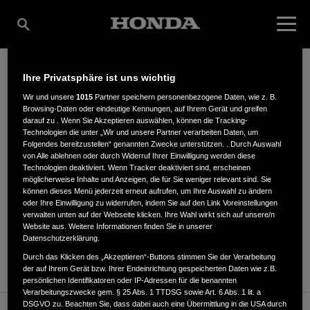
Ihre Privatsphäre ist uns wichtig
HERMANN MEYER KG
Wir und unsere
1015
Partner speichern personenbezogene Daten, wie z. B.
Browsing-Daten oder eindeutige Kennungen, auf Ihrem Gerät und greifen
darauf zu . Wenn Sie Akzeptieren auswählen, können die Tracking-
Technologien die unter „Wir und unsere Partner verarbeiten Daten, um
Folgendes bereitzustellen“ genannten Zwecke unterstützen. . Durch Auswahl
Halstenbeker Weg 100
,
25462
,
Rellingen
von Alle ablehnen oder durch Widerruf Ihrer Einwilligung werden diese
Technologien deaktiviert. Wenn Tracker deaktiviert sind, erscheinen
möglicherweise Inhalte und Anzeigen, die für Sie weniger relevant sind. Sie
können dieses Menü jederzeit erneut aufrufen, um Ihre Auswahl zu ändern
oder Ihre Einwilligung zu widerrufen, indem Sie auf den Link Voreinstellungen
verwalten unten auf der Webseite klicken. Ihre Wahl wirkt sich auf unsere/n
Website aus. Weitere Informationen finden Sie in unserer
ANFAHRTSBESCHREIBUNG ANFORDERN
Datenschutzerklärung.
WEBSITE
Durch das Klicken des „Akzeptieren“-Buttons stimmen Sie der Verarbeitung
der auf Ihrem Gerät bzw. Ihrer Endeinrichtung gespeicherten Daten wie z.B.
persönlichen Identifikatoren oder IP-Adressen für die benannten
Verarbeitungszwecke gem. § 25 Abs. 1 TTDSG sowie Art. 6 Abs. 1 lit. a
DSGVO zu. Beachten Sie, dass dabei auch eine Übermittlung in die USA durch