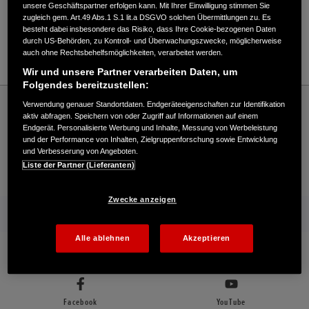
Verkauf / Kundendienst
unsere Geschäftspartner erfolgen kann. Mit Ihrer Einwilligung stimmen Sie
zugleich gem. Art.49 Abs.1 S.1 lit.a DSGVO solchen Übermittlungen zu. Es
besteht dabei insbesondere das Risiko, dass Ihre Cookie-bezogenen Daten
durch US-Behörden, zu Kontroll- und Überwachungszwecke, möglicherweise
auch ohne Rechtsbehelfsmöglichkeiten, verarbeitet werden.
04101/49090
Wir und unsere Partner verarbeiten Daten, um
Folgendes bereitzustellen:
Honda
Industrie
Verwendung genauer Standortdaten. Endgeräteeigenschaften zur Identifikation
Hermann Meyer KG - Industrial – Honda - HONDA Deutschland Offizielle Website |
aktiv abfragen. Speichern von oder Zugriff auf Informationen auf einem
The Power of Dreams
Endgerät. Personalisierte Werbung und Inhalte, Messung von Werbeleistung
und der Performance von Inhalten, Zielgruppenforschung sowie Entwicklung
und Verbesserung von Angeboten.
Liste der Partner (Lieferanten)
Kontakt
Händlersuche
Kauf Online
Zwecke anzeigen
Mehr von Honda
Alle ablehnen
Akzeptieren
Folgen Sie uns auf
Facebook
YouTube