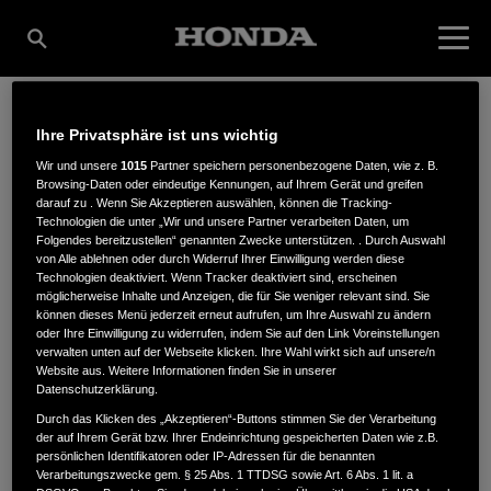
Ihre Privatsphäre ist uns wichtig
MEIFORT GMBH & CO.
Wir und unsere
1015
Partner speichern personenbezogene Daten, wie z. B.
Browsing-Daten oder eindeutige Kennungen, auf Ihrem Gerät und greifen
darauf zu . Wenn Sie Akzeptieren auswählen, können die Tracking-
KG - MARNE
Technologien die unter „Wir und unsere Partner verarbeiten Daten, um
Folgendes bereitzustellen“ genannten Zwecke unterstützen. . Durch Auswahl
von Alle ablehnen oder durch Widerruf Ihrer Einwilligung werden diese
Technologien deaktiviert. Wenn Tracker deaktiviert sind, erscheinen
möglicherweise Inhalte und Anzeigen, die für Sie weniger relevant sind. Sie
können dieses Menü jederzeit erneut aufrufen, um Ihre Auswahl zu ändern
Fahrstedter Westerdeich 22
,
25709
,
Diekhusen-Fahrstedt
oder Ihre Einwilligung zu widerrufen, indem Sie auf den Link Voreinstellungen
verwalten unten auf der Webseite klicken. Ihre Wahl wirkt sich auf unsere/n
Website aus. Weitere Informationen finden Sie in unserer
Datenschutzerklärung.
Durch das Klicken des „Akzeptieren“-Buttons stimmen Sie der Verarbeitung
der auf Ihrem Gerät bzw. Ihrer Endeinrichtung gespeicherten Daten wie z.B.
ANFAHRTSBESCHREIBUNG ANFORDERN
persönlichen Identifikatoren oder IP-Adressen für die benannten
Verarbeitungszwecke gem. § 25 Abs. 1 TTDSG sowie Art. 6 Abs. 1 lit. a