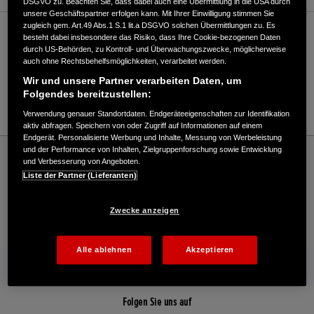
DSGVO zu. Beachten Sie, dass dabei auch eine Übermittlung in die USA durch
unsere Geschäftspartner erfolgen kann. Mit Ihrer Einwilligung stimmen Sie
zugleich gem. Art.49 Abs.1 S.1 lit.a DSGVO solchen Übermittlungen zu. Es
Verkauf / Kundendienst
besteht dabei insbesondere das Risiko, dass Ihre Cookie-bezogenen Daten
durch US-Behörden, zu Kontroll- und Überwachungszwecke, möglicherweise
auch ohne Rechtsbehelfsmöglichkeiten, verarbeitet werden.
Wir und unsere Partner verarbeiten Daten, um
04851/95530
Folgendes bereitzustellen:
E-Mail
Verwendung genauer Standortdaten. Endgeräteeigenschaften zur Identifikation
aktiv abfragen. Speichern von oder Zugriff auf Informationen auf einem
Endgerät. Personalisierte Werbung und Inhalte, Messung von Werbeleistung
Honda
Industrie
und der Performance von Inhalten, Zielgruppenforschung sowie Entwicklung
und Verbesserung von Angeboten.
Meifort GmbH & Co. KG - Marne - Industrial – Honda - HONDA Deutschland Offizielle
Liste der Partner (Lieferanten)
Website | The Power of Dreams
Zwecke anzeigen
Kontakt
Händlersuche
Kauf Online
Alle ablehnen
Akzeptieren
Mehr von Honda
Folgen Sie uns auf