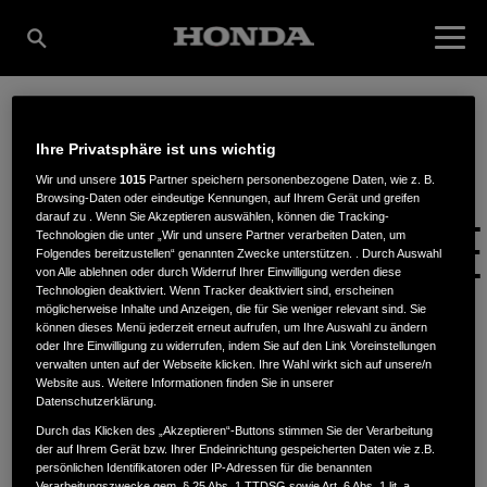
LVF GARTEN- UND
Ihre Privatsphäre ist uns wichtig
Wir und unsere
1015
Partner speichern personenbezogene Daten, wie z. B.
Browsing-Daten oder eindeutige Kennungen, auf Ihrem Gerät und greifen
KOMMUNALMASCHINE
darauf zu . Wenn Sie Akzeptieren auswählen, können die Tracking-
Technologien die unter „Wir und unsere Partner verarbeiten Daten, um
Folgendes bereitzustellen“ genannten Zwecke unterstützen. . Durch Auswahl
von Alle ablehnen oder durch Widerruf Ihrer Einwilligung werden diese
Technologien deaktiviert. Wenn Tracker deaktiviert sind, erscheinen
GMBH
möglicherweise Inhalte und Anzeigen, die für Sie weniger relevant sind. Sie
können dieses Menü jederzeit erneut aufrufen, um Ihre Auswahl zu ändern
oder Ihre Einwilligung zu widerrufen, indem Sie auf den Link Voreinstellungen
verwalten unten auf der Webseite klicken. Ihre Wahl wirkt sich auf unsere/n
Website aus. Weitere Informationen finden Sie in unserer
Ernst-Sachs-Str. 13
,
56070
,
Koblenz
Datenschutzerklärung.
Durch das Klicken des „Akzeptieren“-Buttons stimmen Sie der Verarbeitung
der auf Ihrem Gerät bzw. Ihrer Endeinrichtung gespeicherten Daten wie z.B.
persönlichen Identifikatoren oder IP-Adressen für die benannten
Verarbeitungszwecke gem. § 25 Abs. 1 TTDSG sowie Art. 6 Abs. 1 lit. a