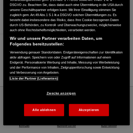
DSGVO zu. Beachten Sie, dass dabei auch eine Übermittlung in die USA durch
ANFAHRTSBESCHREIBUNG ANFORDERN
unsere Geschäftspartner erfolgen kann. Mit Ihrer Einwilligung stimmen Sie
zugleich gem. Art.49 Abs.1 S.1 lit.a DSGVO solchen Übermittlungen zu. Es
WEBSITE
besteht dabei insbesondere das Risiko, dass Ihre Cookie-bezogenen Daten
durch US-Behörden, zu Kontroll- und Überwachungszwecke, möglicherweise
auch ohne Rechtsbehelfsmöglichkeiten, verarbeitet werden.
Wir und unsere Partner verarbeiten Daten, um
Verkauf / Kundendienst
Folgendes bereitzustellen:
Verwendung genauer Standortdaten. Endgeräteeigenschaften zur Identifikation
aktiv abfragen. Speichern von oder Zugriff auf Informationen auf einem
Endgerät. Personalisierte Werbung und Inhalte, Messung von Werbeleistung
0261/23051
und der Performance von Inhalten, Zielgruppenforschung sowie Entwicklung
und Verbesserung von Angeboten.
E-Mail
Liste der Partner (Lieferanten)
Honda
Industrie
Zwecke anzeigen
LVF Garten- Und Kommunalmaschinentechnik GmbH - Industrie – Honda - HONDA
Deutschland Offizielle Website | The Power of Dreams
Alle ablehnen
Akzeptieren
Kontakt
Händlersuche
Kauf Online