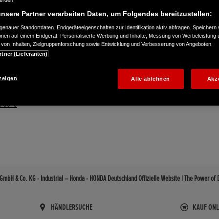
werden.
nsere Partner verarbeiten Daten, um Folgendes bereitzustellen:
enauer Standortdaten. Endgeräteeigenschaften zur Identifikation aktiv abfragen. Speichern 
ionen auf einem Endgerät. Personalisierte Werbung und Inhalte, Messung von Werbeleistung 
von Inhalten, Zielgruppenforschung sowie Entwicklung und Verbesserung von Angeboten.
rtner (Lieferanten)
zeigen
Alle ablehnen
Akz
759-0
mbH & Co. KG - Industrial – Honda - HONDA Deutschland Offizielle Website | The Power of
HÄNDLERSUCHE
KAUF ONL