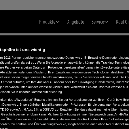
Produkte
Angebote
Service
Kauf O
atsphäre ist uns wichtig
ere
1013
Partner speichern personenbezogene Daten, wie z. B. Browsing-Daten oder eindeu
EL
rät und greifen darauf zu . Wenn Sie Akzeptieren auswählen, können die Tracking-Technologi
ere Partner verarbeiten Daten, um Folgendes bereitzustellen“ genannten Zwecke unterstütze
Alle ablehnen oder durch Widerruf Ihrer Einwilligung werden diese Technologien deaktiviert.
ind, erscheinen möglicherweise Inhalte und Anzeigen, die für Sie weniger relevant sind. Sie k
t erneut aufrufen, um Ihre Auswahl zu ändern oder Ihre Einwilligung zu widerrufen, indem Sie
gen verwalten unten auf der Webseite klicken. Ihre Wahl wirkt sich auf unsere/n Website aus
n finden Sie in unserer Datenschutzerklärung.
icken des „Akzeptieren“-Buttons stimmen Sie der Verarbeitung der auf Ihrem Gerät bzw. Ihre
n Daten wie z.B. persönlichen Identifikatoren oder IP-Adressen für die benannten Verarbei
TTDSG sowie Art. 6 Abs. 1 lit. a DSGVO zu. Beachten Sie, dass dabei auch eine Übermittlung
Geschäftspartner erfolgen kann. Mit Ihrer Einwilligung stimmen Sie zugleich gem. Art.49 Abs.1
n Übermittlungen zu. Es besteht dabei insbesondere das Risiko, dass Ihre Cookie-bezog
örden, zu Kontroll- und Überwachungszwecke, möglicherweise auch ohne Rechtsbehelfsmö