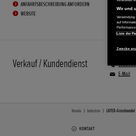
verarbeitet 
ANFAHRTSBESCHREIBUNG ANFORDERN
Wir und u
WEBSITE
Verwendung g
auf Informat
Performance 
Liste der Pa
Zwecke an
Verkauf / Kundendienst
07351/58
E-Mail
Honda
Industrie
LAYER-Grosshandel G
KONTAKT