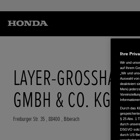
Ihre Priv
Wir und uns
LAYER-GROSSHAND
auf Ihrem Ge
„Wir und uns
Auswahl von 
deaktiviert s
GMBH & CO. KG
Menü jederzei
Voreinstellun
Informatione
Durch das Kl
gespeicherte
Freiburger Str. 35
,
88400
,
Biberach
§ 25 Abs. 1 
durch unsere 
DSGVO solche
durch US-Beh