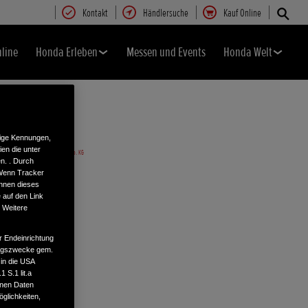
Kontakt
Händlersuche
Kauf Online
nline
Honda Erleben
Messen und Events
Honda Welt
tige Kennungen,
en die unter
n. . Durch
 Wenn Tracker
önnen dieses
 auf den Link
. Weitere
r Endeinrichtung
tungszwecke gem.
 in die USA
 S.1 lit.a
enen Daten
glichkeiten,