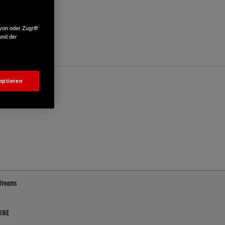
von oder Zugriff
und der
eptieren
 Dreams
INE