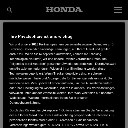
Ihre Privatsphäre ist uns wichtig
LAYER-GROSSHANDEL
Wir und unsere
1015
Partner speichern personenbezogene Daten, wie z. B.
Browsing-Daten oder eindeutige Kennungen, auf Ihrem Gerät und greifen
darauf zu . Wenn Sie Akzeptieren auswählen, können die Tracking-
GMBH & CO. KG
Technologien die unter „Wir und unsere Partner verarbeiten Daten, um
Folgendes bereitzustellen“ genannten Zwecke unterstützen. . Durch Auswahl
von Alle ablehnen oder durch Widerruf Ihrer Einwilligung werden diese
Technologien deaktiviert. Wenn Tracker deaktiviert sind, erscheinen
möglicherweise Inhalte und Anzeigen, die für Sie weniger relevant sind. Sie
Klausenburger Straße 15
,
88069
,
Tettnang
können dieses Menü jederzeit erneut aufrufen, um Ihre Auswahl zu ändern
oder Ihre Einwilligung zu widerrufen, indem Sie auf den Link Voreinstellungen
verwalten unten auf der Webseite klicken. Ihre Wahl wirkt sich auf unsere/n
Website aus. Weitere Informationen finden Sie in unserer
Datenschutzerklärung.
Durch das Klicken des „Akzeptieren“-Buttons stimmen Sie der Verarbeitung
der auf Ihrem Gerät bzw. Ihrer Endeinrichtung gespeicherten Daten wie z.B.
ANFAHRTSBESCHREIBUNG ANFORDERN
persönlichen Identifikatoren oder IP-Adressen für die benannten
WEBSITE
Verarbeitungszwecke gem. § 25 Abs. 1 TTDSG sowie Art. 6 Abs. 1 lit. a