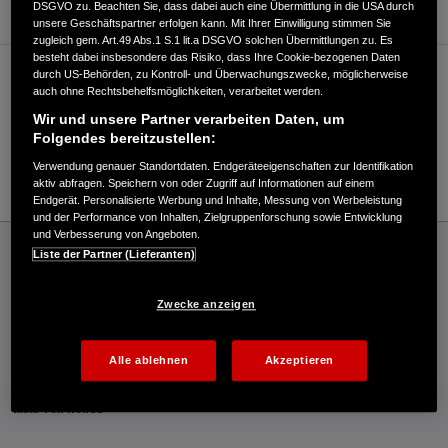
DSGVO zu. Beachten Sie, dass dabei auch eine Übermittlung in die USA durch
unsere Geschäftspartner erfolgen kann. Mit Ihrer Einwilligung stimmen Sie
zugleich gem. Art.49 Abs.1 S.1 lit.a DSGVO solchen Übermittlungen zu. Es
besteht dabei insbesondere das Risiko, dass Ihre Cookie-bezogenen Daten
durch US-Behörden, zu Kontroll- und Überwachungszwecke, möglicherweise
Verkauf / Kundendienst
auch ohne Rechtsbehelfsmöglichkeiten, verarbeitet werden.
Wir und unsere Partner verarbeiten Daten, um
Folgendes bereitzustellen:
07542/9300-0
Verwendung genauer Standortdaten. Endgeräteeigenschaften zur Identifikation
E-Mail
aktiv abfragen. Speichern von oder Zugriff auf Informationen auf einem
Endgerät. Personalisierte Werbung und Inhalte, Messung von Werbeleistung
und der Performance von Inhalten, Zielgruppenforschung sowie Entwicklung
und Verbesserung von Angeboten.
Honda
Industrie
Liste der Partner (Lieferanten)
LAYER-Grosshandel GmbH & Co. KG - Industrial – Honda - HONDA Deutschland
Offizielle Website | The Power of Dreams
Zwecke anzeigen
Kontakt
Händlersuche
Kauf Online
Alle ablehnen
Akzeptieren
Mehr von Honda