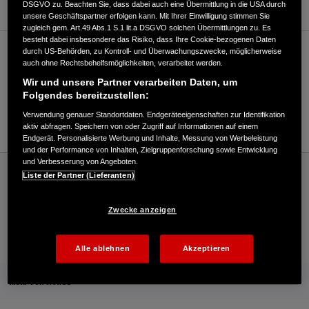
DSGVO zu. Beachten Sie, dass dabei auch eine Übermittlung in die USA durch
unsere Geschäftspartner erfolgen kann. Mit Ihrer Einwilligung stimmen Sie
zugleich gem. Art.49 Abs.1 S.1 lit.a DSGVO solchen Übermittlungen zu. Es
besteht dabei insbesondere das Risiko, dass Ihre Cookie-bezogenen Daten
durch US-Behörden, zu Kontroll- und Überwachungszwecke, möglicherweise
Verkauf / Kundendienst
auch ohne Rechtsbehelfsmöglichkeiten, verarbeitet werden.
Wir und unsere Partner verarbeiten Daten, um
Folgendes bereitzustellen:
0761/5853205
Verwendung genauer Standortdaten. Endgeräteeigenschaften zur Identifikation
E-Mail
aktiv abfragen. Speichern von oder Zugriff auf Informationen auf einem
Endgerät. Personalisierte Werbung und Inhalte, Messung von Werbeleistung
und der Performance von Inhalten, Zielgruppenforschung sowie Entwicklung
und Verbesserung von Angeboten.
Honda
Industrie
Liste der Partner (Lieferanten)
Krumm Landtechnik GmbH - Industrie – Honda - HONDA Deutschland Offizielle
Website | The Power of Dreams
Zwecke anzeigen
Kontakt
Händlersuche
Kauf Online
Alle ablehnen
Akzeptieren
Mehr von Honda