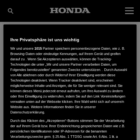
Ihre Privatsphäre ist uns wichtig
KRUMM
Wir und unsere
1015
Partner speichern personenbezogene Daten, wie z. B.
Browsing-Daten oder eindeutige Kennungen, auf Ihrem Gerät und greifen
darauf zu . Wenn Sie Akzeptieren auswählen, können die Tracking-
LANDTECHNIK GMBH
Technologien die unter „Wir und unsere Partner verarbeiten Daten, um
Folgendes bereitzustellen“ genannten Zwecke unterstützen. . Durch Auswahl
von Alle ablehnen oder durch Widerruf Ihrer Einwilligung werden diese
Technologien deaktiviert. Wenn Tracker deaktiviert sind, erscheinen
möglicherweise Inhalte und Anzeigen, die für Sie weniger relevant sind. Sie
Gewerbestraße 1b
,
79194
,
Gundelfingen
können dieses Menü jederzeit erneut aufrufen, um Ihre Auswahl zu ändern
oder Ihre Einwilligung zu widerrufen, indem Sie auf den Link Voreinstellungen
verwalten unten auf der Webseite klicken. Ihre Wahl wirkt sich auf unsere/n
Website aus. Weitere Informationen finden Sie in unserer
Datenschutzerklärung.
Durch das Klicken des „Akzeptieren“-Buttons stimmen Sie der Verarbeitung
der auf Ihrem Gerät bzw. Ihrer Endeinrichtung gespeicherten Daten wie z.B.
ANFAHRTSBESCHREIBUNG ANFORDERN
persönlichen Identifikatoren oder IP-Adressen für die benannten
WEBSITE
Verarbeitungszwecke gem. § 25 Abs. 1 TTDSG sowie Art. 6 Abs. 1 lit. a