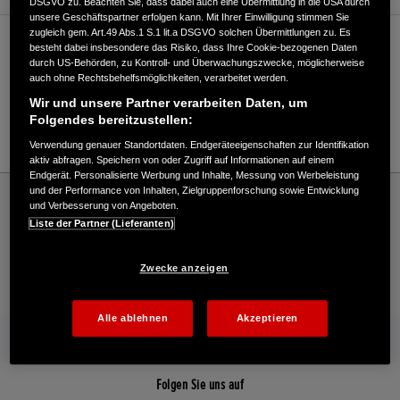
DSGVO zu. Beachten Sie, dass dabei auch eine Übermittlung in die USA durch
unsere Geschäftspartner erfolgen kann. Mit Ihrer Einwilligung stimmen Sie
zugleich gem. Art.49 Abs.1 S.1 lit.a DSGVO solchen Übermittlungen zu. Es
Verkauf / Kundendienst
besteht dabei insbesondere das Risiko, dass Ihre Cookie-bezogenen Daten
durch US-Behörden, zu Kontroll- und Überwachungszwecke, möglicherweise
auch ohne Rechtsbehelfsmöglichkeiten, verarbeitet werden.
Wir und unsere Partner verarbeiten Daten, um
02851/923445
Folgendes bereitzustellen:
E-Mail
Verwendung genauer Standortdaten. Endgeräteeigenschaften zur Identifikation
aktiv abfragen. Speichern von oder Zugriff auf Informationen auf einem
Endgerät. Personalisierte Werbung und Inhalte, Messung von Werbeleistung
Honda
Industrie
und der Performance von Inhalten, Zielgruppenforschung sowie Entwicklung
und Verbesserung von Angeboten.
Kersten Motorgeräte GmbH - Industrie – Honda - HONDA Deutschland Offizielle
Liste der Partner (Lieferanten)
Website | The Power of Dreams
Zwecke anzeigen
Kontakt
Händlersuche
Kauf Online
Alle ablehnen
Akzeptieren
Mehr von Honda
Folgen Sie uns auf