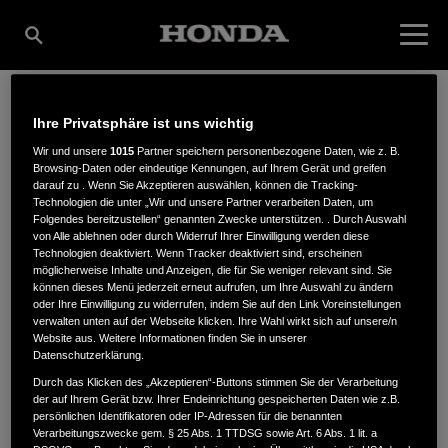
Ihre Privatsphäre ist uns wichtig
KERSTEN
Wir und unsere
1015
Partner speichern personenbezogene Daten, wie z. B.
Browsing-Daten oder eindeutige Kennungen, auf Ihrem Gerät und greifen
darauf zu . Wenn Sie Akzeptieren auswählen, können die Tracking-
MOTORGERÄTE GMBH
Technologien die unter „Wir und unsere Partner verarbeiten Daten, um
Folgendes bereitzustellen“ genannten Zwecke unterstützen. . Durch Auswahl
von Alle ablehnen oder durch Widerruf Ihrer Einwilligung werden diese
Technologien deaktiviert. Wenn Tracker deaktiviert sind, erscheinen
möglicherweise Inhalte und Anzeigen, die für Sie weniger relevant sind. Sie
können dieses Menü jederzeit erneut aufrufen, um Ihre Auswahl zu ändern
Empeler Str. 95
,
46459
,
Rees
oder Ihre Einwilligung zu widerrufen, indem Sie auf den Link Voreinstellungen
verwalten unten auf der Webseite klicken. Ihre Wahl wirkt sich auf unsere/n
Website aus. Weitere Informationen finden Sie in unserer
Datenschutzerklärung.
Durch das Klicken des „Akzeptieren“-Buttons stimmen Sie der Verarbeitung
der auf Ihrem Gerät bzw. Ihrer Endeinrichtung gespeicherten Daten wie z.B.
ANFAHRTSBESCHREIBUNG ANFORDERN
persönlichen Identifikatoren oder IP-Adressen für die benannten
Verarbeitungszwecke gem. § 25 Abs. 1 TTDSG sowie Art. 6 Abs. 1 lit. a