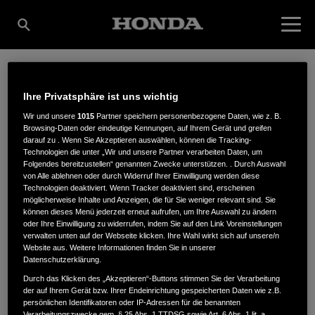
KMS KOMMUNAL-
Ihre Privatsphäre ist uns wichtig
Wir und unsere
1015
Partner speichern personenbezogene Daten, wie z. B.
Browsing-Daten oder eindeutige Kennungen, auf Ihrem Gerät und greifen
MASCHINEN-SERVICE
darauf zu . Wenn Sie Akzeptieren auswählen, können die Tracking-
Technologien die unter „Wir und unsere Partner verarbeiten Daten, um
Folgendes bereitzustellen“ genannten Zwecke unterstützen. . Durch Auswahl
von Alle ablehnen oder durch Widerruf Ihrer Einwilligung werden diese
Technologien deaktiviert. Wenn Tracker deaktiviert sind, erscheinen
GMBH
möglicherweise Inhalte und Anzeigen, die für Sie weniger relevant sind. Sie
können dieses Menü jederzeit erneut aufrufen, um Ihre Auswahl zu ändern
oder Ihre Einwilligung zu widerrufen, indem Sie auf den Link Voreinstellungen
verwalten unten auf der Webseite klicken. Ihre Wahl wirkt sich auf unsere/n
Website aus. Weitere Informationen finden Sie in unserer
Nordstr. 4
,
47475
,
Kamp-Lintfort
Datenschutzerklärung.
Durch das Klicken des „Akzeptieren“-Buttons stimmen Sie der Verarbeitung
der auf Ihrem Gerät bzw. Ihrer Endeinrichtung gespeicherten Daten wie z.B.
persönlichen Identifikatoren oder IP-Adressen für die benannten
Verarbeitungszwecke gem. § 25 Abs. 1 TTDSG sowie Art. 6 Abs. 1 lit. a