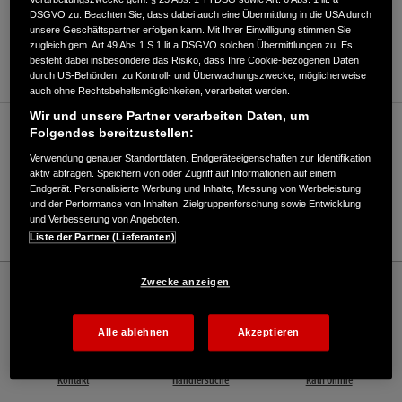
DSGVO zu. Beachten Sie, dass dabei auch eine Übermittlung in die USA durch
ANFAHRTSBESCHREIBUNG ANFORDERN
unsere Geschäftspartner erfolgen kann. Mit Ihrer Einwilligung stimmen Sie
zugleich gem. Art.49 Abs.1 S.1 lit.a DSGVO solchen Übermittlungen zu. Es
WEBSITE
besteht dabei insbesondere das Risiko, dass Ihre Cookie-bezogenen Daten
durch US-Behörden, zu Kontroll- und Überwachungszwecke, möglicherweise
auch ohne Rechtsbehelfsmöglichkeiten, verarbeitet werden.
Wir und unsere Partner verarbeiten Daten, um
Verkauf / Kundendienst
Folgendes bereitzustellen:
Verwendung genauer Standortdaten. Endgeräteeigenschaften zur Identifikation
aktiv abfragen. Speichern von oder Zugriff auf Informationen auf einem
Endgerät. Personalisierte Werbung und Inhalte, Messung von Werbeleistung
02842/9736070
und der Performance von Inhalten, Zielgruppenforschung sowie Entwicklung
und Verbesserung von Angeboten.
E-Mail
Liste der Partner (Lieferanten)
Honda
Industrie
Zwecke anzeigen
KMS Kommunal-Maschinen-Service GmbH - Industrial – Honda - HONDA
Deutschland Offizielle Website | The Power of Dreams
Alle ablehnen
Akzeptieren
Kontakt
Händlersuche
Kauf Online