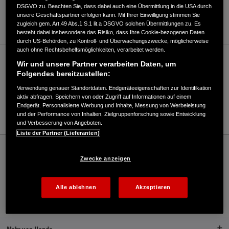
DSGVO zu. Beachten Sie, dass dabei auch eine Übermittlung in die USA durch
unsere Geschäftspartner erfolgen kann. Mit Ihrer Einwilligung stimmen Sie
ANFAHRTSBESCHREIBUNG ANFORDERN
zugleich gem. Art.49 Abs.1 S.1 lit.a DSGVO solchen Übermittlungen zu. Es
besteht dabei insbesondere das Risiko, dass Ihre Cookie-bezogenen Daten
durch US-Behörden, zu Kontroll- und Überwachungszwecke, möglicherweise
auch ohne Rechtsbehelfsmöglichkeiten, verarbeitet werden.
Verkauf / Kundendienst
Wir und unsere Partner verarbeiten Daten, um
Folgendes bereitzustellen:
Verwendung genauer Standortdaten. Endgeräteeigenschaften zur Identifikation
aktiv abfragen. Speichern von oder Zugriff auf Informationen auf einem
04292/816224
Endgerät. Personalisierte Werbung und Inhalte, Messung von Werbeleistung
E-Mail
und der Performance von Inhalten, Zielgruppenforschung sowie Entwicklung
und Verbesserung von Angeboten.
Liste der Partner (Lieferanten)
Honda
Industrie
LST Miet- und Servicegesellschaft GmbH & Co. KG - Industrie – Honda - HONDA
Zwecke anzeigen
Deutschland Offizielle Website | The Power of Dreams
Alle ablehnen
Akzeptieren
Kontakt
Händlersuche
Kauf Online