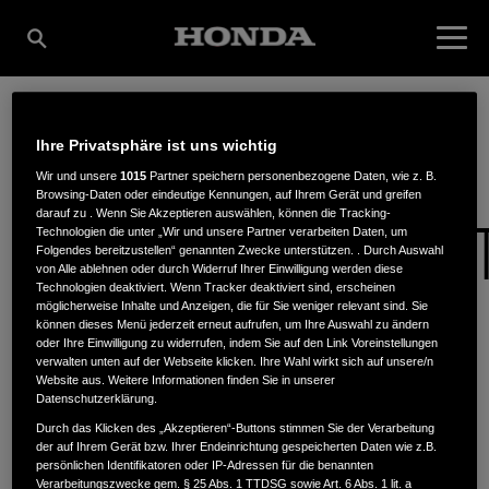
LST MIET- UND
Ihre Privatsphäre ist uns wichtig
Wir und unsere
1015
Partner speichern personenbezogene Daten, wie z. B.
Browsing-Daten oder eindeutige Kennungen, auf Ihrem Gerät und greifen
darauf zu . Wenn Sie Akzeptieren auswählen, können die Tracking-
SERVICEGESELLSCHAF
Technologien die unter „Wir und unsere Partner verarbeiten Daten, um
Folgendes bereitzustellen“ genannten Zwecke unterstützen. . Durch Auswahl
von Alle ablehnen oder durch Widerruf Ihrer Einwilligung werden diese
Technologien deaktiviert. Wenn Tracker deaktiviert sind, erscheinen
GMBH & CO. KG
möglicherweise Inhalte und Anzeigen, die für Sie weniger relevant sind. Sie
können dieses Menü jederzeit erneut aufrufen, um Ihre Auswahl zu ändern
oder Ihre Einwilligung zu widerrufen, indem Sie auf den Link Voreinstellungen
verwalten unten auf der Webseite klicken. Ihre Wahl wirkt sich auf unsere/n
Website aus. Weitere Informationen finden Sie in unserer
Moormannskamp 5
,
27721
,
Ritterhude
Datenschutzerklärung.
Durch das Klicken des „Akzeptieren“-Buttons stimmen Sie der Verarbeitung
der auf Ihrem Gerät bzw. Ihrer Endeinrichtung gespeicherten Daten wie z.B.
persönlichen Identifikatoren oder IP-Adressen für die benannten
Verarbeitungszwecke gem. § 25 Abs. 1 TTDSG sowie Art. 6 Abs. 1 lit. a