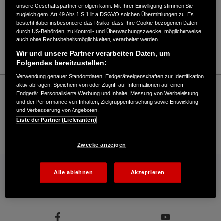
Verkauf / Kundendienst
unsere Geschäftspartner erfolgen kann. Mit Ihrer Einwilligung stimmen Sie
zugleich gem. Art.49 Abs.1 S.1 lit.a DSGVO solchen Übermittlungen zu. Es
besteht dabei insbesondere das Risiko, dass Ihre Cookie-bezogenen Daten
durch US-Behörden, zu Kontroll- und Überwachungszwecke, möglicherweise
07306/929020
auch ohne Rechtsbehelfsmöglichkeiten, verarbeitet werden.
E-Mail
Wir und unsere Partner verarbeiten Daten, um
Folgendes bereitzustellen:
Verwendung genauer Standortdaten. Endgeräteeigenschaften zur Identifikation
Honda
Industrie
aktiv abfragen. Speichern von oder Zugriff auf Informationen auf einem
Endgerät. Personalisierte Werbung und Inhalte, Messung von Werbeleistung
Dieter Kohnle - Industrial – Honda - HONDA Deutschland Offizielle Website | The
und der Performance von Inhalten, Zielgruppenforschung sowie Entwicklung
Power of Dreams
und Verbesserung von Angeboten.
Liste der Partner (Lieferanten)
Kontakt
Händlersuche
Kauf Online
Zwecke anzeigen
Mehr von Honda
Alle ablehnen
Akzeptieren
Folgen Sie uns auf