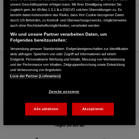
unsere Geschäftspartner erfolgen kann. Mit Ihrer Einwilligung stimmen Sie
zugleich gem. Art.49 Abs.1 S.1 lit.a DSGVO solchen Übermittlungen zu. Es
Verkauf / Kundendienst
besteht dabei insbesondere das Risiko, dass Ihre Cookie-bezogenen Daten
durch US-Behörden, zu Kontroll- und Überwachungszwecke, möglicherweise
auch ohne Rechtsbehelfsmöglichkeiten, verarbeitet werden.
Wir und unsere Partner verarbeiten Daten, um
02323/1407-0
Folgendes bereitzustellen:
Verwendung genauer Standortdaten. Endgeräteeigenschaften zur Identifikation
aktiv abfragen. Speichern von oder Zugriff auf Informationen auf einem
Honda
Industrie
Endgerät. Personalisierte Werbung und Inhalte, Messung von Werbeleistung
A.Kreitz & W.H. Ostermann GmbH - Industrie – Honda - HONDA Deutschland
und der Performance von Inhalten, Zielgruppenforschung sowie Entwicklung
und Verbesserung von Angeboten.
Offizielle Website | The Power of Dreams
Liste der Partner (Lieferanten)
Kontakt
Händlersuche
Kauf Online
Zwecke anzeigen
Mehr von Honda
Alle ablehnen
Akzeptieren
Folgen Sie uns auf