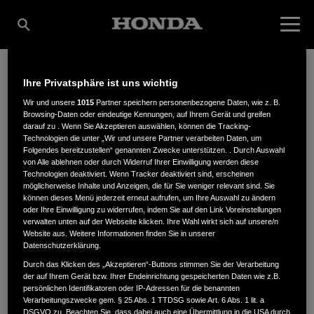
Ihre Privatsphäre ist uns wichtig
A.KREITZ & W.H.
Wir und unsere
1015
Partner speichern personenbezogene Daten, wie z. B.
Browsing-Daten oder eindeutige Kennungen, auf Ihrem Gerät und greifen
darauf zu . Wenn Sie Akzeptieren auswählen, können die Tracking-
Technologien die unter „Wir und unsere Partner verarbeiten Daten, um
OSTERMANN GMBH
Folgendes bereitzustellen“ genannten Zwecke unterstützen. . Durch Auswahl
von Alle ablehnen oder durch Widerruf Ihrer Einwilligung werden diese
Technologien deaktiviert. Wenn Tracker deaktiviert sind, erscheinen
möglicherweise Inhalte und Anzeigen, die für Sie weniger relevant sind. Sie
können dieses Menü jederzeit erneut aufrufen, um Ihre Auswahl zu ändern
Friedrich der Große 1
,
44628
,
Herne
oder Ihre Einwilligung zu widerrufen, indem Sie auf den Link Voreinstellungen
verwalten unten auf der Webseite klicken. Ihre Wahl wirkt sich auf unsere/n
Website aus. Weitere Informationen finden Sie in unserer
Datenschutzerklärung.
Durch das Klicken des „Akzeptieren“-Buttons stimmen Sie der Verarbeitung
der auf Ihrem Gerät bzw. Ihrer Endeinrichtung gespeicherten Daten wie z.B.
ANFAHRTSBESCHREIBUNG ANFORDERN
persönlichen Identifikatoren oder IP-Adressen für die benannten
Verarbeitungszwecke gem. § 25 Abs. 1 TTDSG sowie Art. 6 Abs. 1 lit. a
DSGVO zu. Beachten Sie, dass dabei auch eine Übermittlung in die USA durch