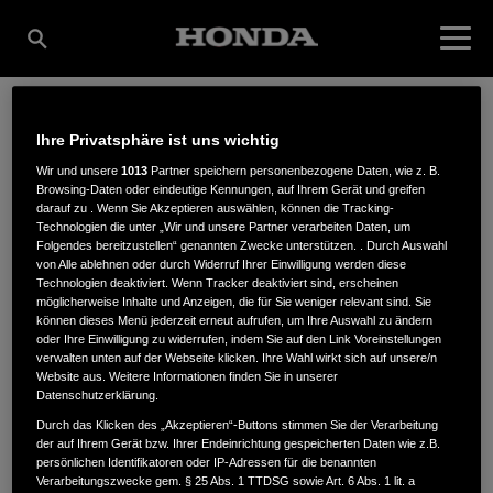
Ihre Privatsphäre ist uns wichtig
KOGATEC GMBH &
Wir und unsere
1013
Partner speichern personenbezogene Daten, wie z. B.
Browsing-Daten oder eindeutige Kennungen, auf Ihrem Gerät und greifen
darauf zu . Wenn Sie Akzeptieren auswählen, können die Tracking-
CO.KG
Technologien die unter „Wir und unsere Partner verarbeiten Daten, um
Folgendes bereitzustellen“ genannten Zwecke unterstützen. . Durch Auswahl
von Alle ablehnen oder durch Widerruf Ihrer Einwilligung werden diese
Technologien deaktiviert. Wenn Tracker deaktiviert sind, erscheinen
möglicherweise Inhalte und Anzeigen, die für Sie weniger relevant sind. Sie
Krefelder Str. 29
,
40670
,
Meerbusch
können dieses Menü jederzeit erneut aufrufen, um Ihre Auswahl zu ändern
oder Ihre Einwilligung zu widerrufen, indem Sie auf den Link Voreinstellungen
verwalten unten auf der Webseite klicken. Ihre Wahl wirkt sich auf unsere/n
Website aus. Weitere Informationen finden Sie in unserer
Datenschutzerklärung.
Durch das Klicken des „Akzeptieren“-Buttons stimmen Sie der Verarbeitung
der auf Ihrem Gerät bzw. Ihrer Endeinrichtung gespeicherten Daten wie z.B.
ANFAHRTSBESCHREIBUNG ANFORDERN
persönlichen Identifikatoren oder IP-Adressen für die benannten
WEBSITE
Verarbeitungszwecke gem. § 25 Abs. 1 TTDSG sowie Art. 6 Abs. 1 lit. a