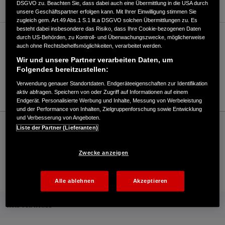
DSGVO zu. Beachten Sie, dass dabei auch eine Übermittlung in die USA durch
unsere Geschäftspartner erfolgen kann. Mit Ihrer Einwilligung stimmen Sie
zugleich gem. Art.49 Abs.1 S.1 lit.a DSGVO solchen Übermittlungen zu. Es
besteht dabei insbesondere das Risiko, dass Ihre Cookie-bezogenen Daten
durch US-Behörden, zu Kontroll- und Überwachungszwecke, möglicherweise
Verkauf / Kundendienst
auch ohne Rechtsbehelfsmöglichkeiten, verarbeitet werden.
Wir und unsere Partner verarbeiten Daten, um
Folgendes bereitzustellen:
02159/91499-0
Verwendung genauer Standortdaten. Endgeräteeigenschaften zur Identifikation
E-Mail
aktiv abfragen. Speichern von oder Zugriff auf Informationen auf einem
Endgerät. Personalisierte Werbung und Inhalte, Messung von Werbeleistung
und der Performance von Inhalten, Zielgruppenforschung sowie Entwicklung
und Verbesserung von Angeboten.
Honda
Industrie
Liste der Partner (Lieferanten)
KoGaTec GmbH & Co.KG - Industrie – Honda - HONDA Deutschland Offizielle Website
| The Power of Dreams
Zwecke anzeigen
Kontakt
Händlersuche
Kauf Online
Alle ablehnen
Akzeptieren
Mehr von Honda