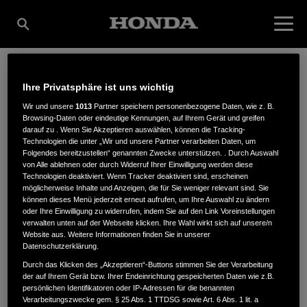
Ihre Privatsphäre ist uns wichtig
WILHELM KÖLLE
Wir und unsere
1013
Partner speichern personenbezogene Daten, wie z. B.
Browsing-Daten oder eindeutige Kennungen, auf Ihrem Gerät und greifen
darauf zu . Wenn Sie Akzeptieren auswählen, können die Tracking-
GMBH
Technologien die unter „Wir und unsere Partner verarbeiten Daten, um
Folgendes bereitzustellen“ genannten Zwecke unterstützen. . Durch Auswahl
von Alle ablehnen oder durch Widerruf Ihrer Einwilligung werden diese
Technologien deaktiviert. Wenn Tracker deaktiviert sind, erscheinen
möglicherweise Inhalte und Anzeigen, die für Sie weniger relevant sind. Sie
Industriestr. 35
,
74357
,
Bönnigheim
können dieses Menü jederzeit erneut aufrufen, um Ihre Auswahl zu ändern
oder Ihre Einwilligung zu widerrufen, indem Sie auf den Link Voreinstellungen
verwalten unten auf der Webseite klicken. Ihre Wahl wirkt sich auf unsere/n
Website aus. Weitere Informationen finden Sie in unserer
Datenschutzerklärung.
Durch das Klicken des „Akzeptieren“-Buttons stimmen Sie der Verarbeitung
der auf Ihrem Gerät bzw. Ihrer Endeinrichtung gespeicherten Daten wie z.B.
ANFAHRTSBESCHREIBUNG ANFORDERN
persönlichen Identifikatoren oder IP-Adressen für die benannten
WEBSITE
Verarbeitungszwecke gem. § 25 Abs. 1 TTDSG sowie Art. 6 Abs. 1 lit. a