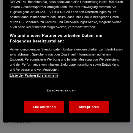
DSGVO zu. Beachten Sie, dass dabei auch eine Übermittlung in die USA durch
unsere Geschäftspartner erfolgen kann. Mit Ihrer Einwilligung stimmen Sie
zugleich gem. Art.49 Abs.1 S.1 lit.a DSGVO solchen Übermittlungen zu. Es
besteht dabei insbesondere das Risiko, dass Ihre Cookie-bezogenen Daten
durch US-Behörden, zu Kontroll- und Überwachungszwecke, möglicherweise
Verkauf / Kundendienst
auch ohne Rechtsbehelfsmöglichkeiten, verarbeitet werden.
Wir und unsere Partner verarbeiten Daten, um
Folgendes bereitzustellen:
07143/407122
Verwendung genauer Standortdaten. Endgeräteeigenschaften zur Identifikation
E-Mail
aktiv abfragen. Speichern von oder Zugriff auf Informationen auf einem
Endgerät. Personalisierte Werbung und Inhalte, Messung von Werbeleistung
und der Performance von Inhalten, Zielgruppenforschung sowie Entwicklung
und Verbesserung von Angeboten.
Honda
Industrie
Liste der Partner (Lieferanten)
Wilhelm Kölle GmbH - Industrie – Honda - HONDA Deutschland Offizielle Website |
The Power of Dreams
Zwecke anzeigen
Kontakt
Händlersuche
Kauf Online
Alle ablehnen
Akzeptieren
Mehr von Honda