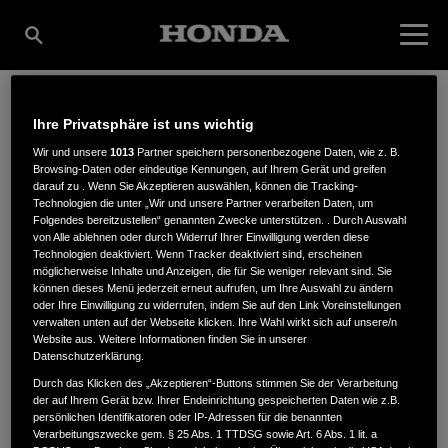
Ihre Privatsphäre ist uns wichtig
GERALD KRÖSSMANN E
Wir und unsere
1013
Partner speichern personenbezogene Daten, wie z. B.
Browsing-Daten oder eindeutige Kennungen, auf Ihrem Gerät und greifen
darauf zu . Wenn Sie Akzeptieren auswählen, können die Tracking-
.K.
Technologien die unter „Wir und unsere Partner verarbeiten Daten, um
Folgendes bereitzustellen“ genannten Zwecke unterstützen. . Durch Auswahl
von Alle ablehnen oder durch Widerruf Ihrer Einwilligung werden diese
Technologien deaktiviert. Wenn Tracker deaktiviert sind, erscheinen
möglicherweise Inhalte und Anzeigen, die für Sie weniger relevant sind. Sie
können dieses Menü jederzeit erneut aufrufen, um Ihre Auswahl zu ändern
Celler Straße 14a
,
29331
,
Lachendorf
oder Ihre Einwilligung zu widerrufen, indem Sie auf den Link Voreinstellungen
verwalten unten auf der Webseite klicken. Ihre Wahl wirkt sich auf unsere/n
Website aus. Weitere Informationen finden Sie in unserer
Datenschutzerklärung.
Durch das Klicken des „Akzeptieren“-Buttons stimmen Sie der Verarbeitung
der auf Ihrem Gerät bzw. Ihrer Endeinrichtung gespeicherten Daten wie z.B.
ANFAHRTSBESCHREIBUNG ANFORDERN
persönlichen Identifikatoren oder IP-Adressen für die benannten
Verarbeitungszwecke gem. § 25 Abs. 1 TTDSG sowie Art. 6 Abs. 1 lit. a
WEBSITE