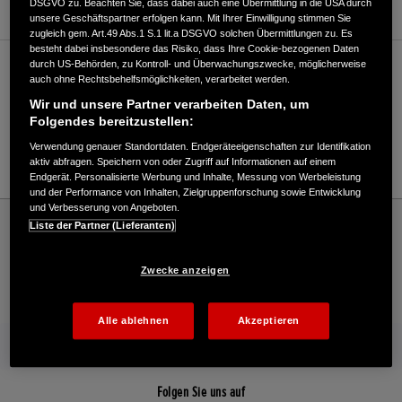
DSGVO zu. Beachten Sie, dass dabei auch eine Übermittlung in die USA durch
unsere Geschäftspartner erfolgen kann. Mit Ihrer Einwilligung stimmen Sie
zugleich gem. Art.49 Abs.1 S.1 lit.a DSGVO solchen Übermittlungen zu. Es
besteht dabei insbesondere das Risiko, dass Ihre Cookie-bezogenen Daten
durch US-Behörden, zu Kontroll- und Überwachungszwecke, möglicherweise
Verkauf / Kundendienst
auch ohne Rechtsbehelfsmöglichkeiten, verarbeitet werden.
Wir und unsere Partner verarbeiten Daten, um
Folgendes bereitzustellen:
05145/284290
Verwendung genauer Standortdaten. Endgeräteeigenschaften zur Identifikation
E-Mail
aktiv abfragen. Speichern von oder Zugriff auf Informationen auf einem
Endgerät. Personalisierte Werbung und Inhalte, Messung von Werbeleistung
und der Performance von Inhalten, Zielgruppenforschung sowie Entwicklung
und Verbesserung von Angeboten.
Honda
Industrie
Liste der Partner (Lieferanten)
Gerald Krößmann e.K. - Industrie – Honda - Willkommen bei Honda
Zwecke anzeigen
Kontakt
Händlersuche
Kauf Online
Alle ablehnen
Akzeptieren
Mehr von Honda
Folgen Sie uns auf