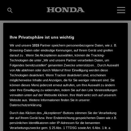
Ihre Privatsphäre ist uns wichtig
GARTENTECHNIK
Wir und unsere
1015
Partner speichern personenbezogene Daten, wie z. B.
Browsing-Daten oder eindeutige Kennungen, auf Ihrem Gerät und greifen
darauf zu . Wenn Sie Akzeptieren auswählen, können die Tracking-
JANSEN GMBH
Technologien die unter „Wir und unsere Partner verarbeiten Daten, um
Folgendes bereitzustellen“ genannten Zwecke unterstützen. . Durch Auswahl
von Alle ablehnen oder durch Widerruf Ihrer Einwilligung werden diese
Technologien deaktiviert. Wenn Tracker deaktiviert sind, erscheinen
möglicherweise Inhalte und Anzeigen, die für Sie weniger relevant sind. Sie
Oberstrasse 14
,
52459
,
Inden
können dieses Menü jederzeit erneut aufrufen, um Ihre Auswahl zu ändern
oder Ihre Einwilligung zu widerrufen, indem Sie auf den Link Voreinstellungen
verwalten unten auf der Webseite klicken. Ihre Wahl wirkt sich auf unsere/n
Website aus. Weitere Informationen finden Sie in unserer
Datenschutzerklärung.
Durch das Klicken des „Akzeptieren“-Buttons stimmen Sie der Verarbeitung
der auf Ihrem Gerät bzw. Ihrer Endeinrichtung gespeicherten Daten wie z.B.
ANFAHRTSBESCHREIBUNG ANFORDERN
persönlichen Identifikatoren oder IP-Adressen für die benannten
WEBSITE
Verarbeitungszwecke gem. § 25 Abs. 1 TTDSG sowie Art. 6 Abs. 1 lit. a