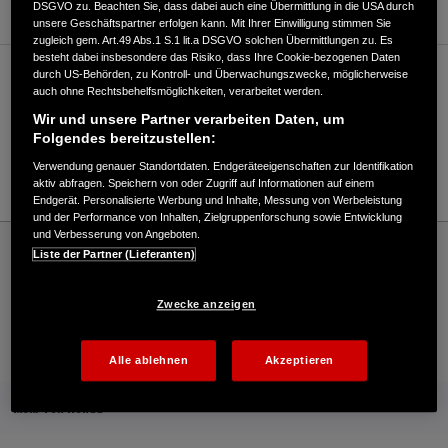
DSGVO zu. Beachten Sie, dass dabei auch eine Übermittlung in die USA durch
unsere Geschäftspartner erfolgen kann. Mit Ihrer Einwilligung stimmen Sie
zugleich gem. Art.49 Abs.1 S.1 lit.a DSGVO solchen Übermittlungen zu. Es
besteht dabei insbesondere das Risiko, dass Ihre Cookie-bezogenen Daten
durch US-Behörden, zu Kontroll- und Überwachungszwecke, möglicherweise
Verkauf / Kundendienst
auch ohne Rechtsbehelfsmöglichkeiten, verarbeitet werden.
Wir und unsere Partner verarbeiten Daten, um
Folgendes bereitzustellen:
02423-4089190
Verwendung genauer Standortdaten. Endgeräteeigenschaften zur Identifikation
E-Mail
aktiv abfragen. Speichern von oder Zugriff auf Informationen auf einem
Endgerät. Personalisierte Werbung und Inhalte, Messung von Werbeleistung
und der Performance von Inhalten, Zielgruppenforschung sowie Entwicklung
und Verbesserung von Angeboten.
Honda
Industrie
Liste der Partner (Lieferanten)
Gartentechnik Jansen GmbH - Industrial – Honda - HONDA Deutschland Offizielle
Website | The Power of Dreams
Zwecke anzeigen
Kontakt
Händlersuche
Kauf Online
Alle ablehnen
Akzeptieren
Mehr von Honda