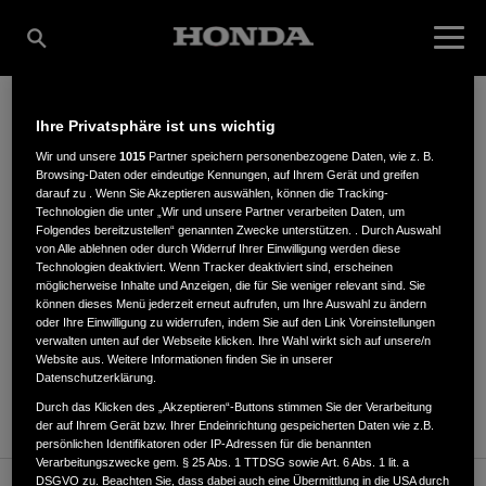
Ihre Privatsphäre ist uns wichtig
WENZL HRUBY KG
Wir und unsere
1015
Partner speichern personenbezogene Daten, wie z. B.
Browsing-Daten oder eindeutige Kennungen, auf Ihrem Gerät und greifen
darauf zu . Wenn Sie Akzeptieren auswählen, können die Tracking-
Technologien die unter „Wir und unsere Partner verarbeiten Daten, um
Folgendes bereitzustellen“ genannten Zwecke unterstützen. . Durch Auswahl
Usedomstr. 23a
,
22047
,
Hamburg
von Alle ablehnen oder durch Widerruf Ihrer Einwilligung werden diese
Technologien deaktiviert. Wenn Tracker deaktiviert sind, erscheinen
möglicherweise Inhalte und Anzeigen, die für Sie weniger relevant sind. Sie
können dieses Menü jederzeit erneut aufrufen, um Ihre Auswahl zu ändern
oder Ihre Einwilligung zu widerrufen, indem Sie auf den Link Voreinstellungen
verwalten unten auf der Webseite klicken. Ihre Wahl wirkt sich auf unsere/n
Website aus. Weitere Informationen finden Sie in unserer
ANFAHRTSBESCHREIBUNG ANFORDERN
Datenschutzerklärung.
WEBSITE
Durch das Klicken des „Akzeptieren“-Buttons stimmen Sie der Verarbeitung
der auf Ihrem Gerät bzw. Ihrer Endeinrichtung gespeicherten Daten wie z.B.
persönlichen Identifikatoren oder IP-Adressen für die benannten
Verarbeitungszwecke gem. § 25 Abs. 1 TTDSG sowie Art. 6 Abs. 1 lit. a
DSGVO zu. Beachten Sie, dass dabei auch eine Übermittlung in die USA durch