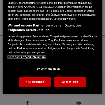
Verkauf / Kundendienst
unsere Geschäftspartner erfolgen kann. Mit Ihrer Einwilligung stimmen Sie
zugleich gem. Art.49 Abs.1 S.1 lit.a DSGVO solchen Übermittlungen zu. Es
besteht dabei insbesondere das Risiko, dass Ihre Cookie-bezogenen Daten
durch US-Behörden, zu Kontroll- und Überwachungszwecke, möglicherweise
040/233480
auch ohne Rechtsbehelfsmöglichkeiten, verarbeitet werden.
E-Mail
Wir und unsere Partner verarbeiten Daten, um
Folgendes bereitzustellen:
Verwendung genauer Standortdaten. Endgeräteeigenschaften zur Identifikation
Honda
Industrie
aktiv abfragen. Speichern von oder Zugriff auf Informationen auf einem
Endgerät. Personalisierte Werbung und Inhalte, Messung von Werbeleistung
Wenzl Hruby KG - Industrial – Honda - HONDA Deutschland Offizielle Website | The
und der Performance von Inhalten, Zielgruppenforschung sowie Entwicklung
Power of Dreams
und Verbesserung von Angeboten.
Liste der Partner (Lieferanten)
Kontakt
Händlersuche
Kauf Online
Zwecke anzeigen
Mehr von Honda
Alle ablehnen
Akzeptieren
Folgen Sie uns auf