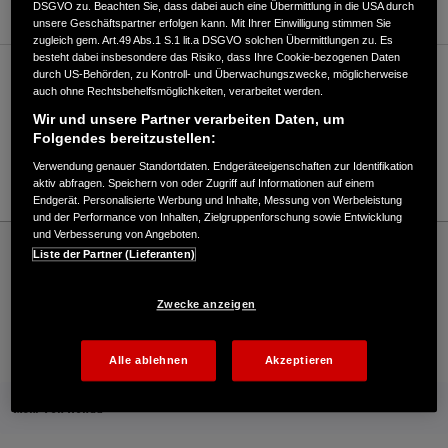
DSGVO zu. Beachten Sie, dass dabei auch eine Übermittlung in die USA durch
unsere Geschäftspartner erfolgen kann. Mit Ihrer Einwilligung stimmen Sie
zugleich gem. Art.49 Abs.1 S.1 lit.a DSGVO solchen Übermittlungen zu. Es
besteht dabei insbesondere das Risiko, dass Ihre Cookie-bezogenen Daten
durch US-Behörden, zu Kontroll- und Überwachungszwecke, möglicherweise
Verkauf / Kundendienst
auch ohne Rechtsbehelfsmöglichkeiten, verarbeitet werden.
Wir und unsere Partner verarbeiten Daten, um
Folgendes bereitzustellen:
09928/505
Verwendung genauer Standortdaten. Endgeräteeigenschaften zur Identifikation
E-Mail
aktiv abfragen. Speichern von oder Zugriff auf Informationen auf einem
Endgerät. Personalisierte Werbung und Inhalte, Messung von Werbeleistung
und der Performance von Inhalten, Zielgruppenforschung sowie Entwicklung
und Verbesserung von Angeboten.
Honda
Industrie
Liste der Partner (Lieferanten)
Rudolf Hagengruber - Industrie – Honda - HONDA Deutschland Offizielle Website |
The Power of Dreams
Zwecke anzeigen
Kontakt
Händlersuche
Kauf Online
Alle ablehnen
Akzeptieren
Mehr von Honda