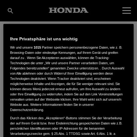
Ihre Privatsphäre ist uns wichtig
RUDOLF
Wir und unsere
1015
Partner speichern personenbezogene Daten, wie z. B.
Browsing-Daten oder eindeutige Kennungen, auf Ihrem Gerät und greifen
darauf zu . Wenn Sie Akzeptieren auswählen, können die Tracking-
HAGENGRUBER
Technologien die unter „Wir und unsere Partner verarbeiten Daten, um
Folgendes bereitzustellen“ genannten Zwecke unterstützen. . Durch Auswahl
von Alle ablehnen oder durch Widerruf Ihrer Einwilligung werden diese
Technologien deaktiviert. Wenn Tracker deaktiviert sind, erscheinen
möglicherweise Inhalte und Anzeigen, die für Sie weniger relevant sind. Sie
Gehmannsberg 22
,
94269
,
Rinchnach
können dieses Menü jederzeit erneut aufrufen, um Ihre Auswahl zu ändern
oder Ihre Einwilligung zu widerrufen, indem Sie auf den Link Voreinstellungen
verwalten unten auf der Webseite klicken. Ihre Wahl wirkt sich auf unsere/n
Website aus. Weitere Informationen finden Sie in unserer
Datenschutzerklärung.
Durch das Klicken des „Akzeptieren“-Buttons stimmen Sie der Verarbeitung
der auf Ihrem Gerät bzw. Ihrer Endeinrichtung gespeicherten Daten wie z.B.
ANFAHRTSBESCHREIBUNG ANFORDERN
persönlichen Identifikatoren oder IP-Adressen für die benannten
WEBSITE
Verarbeitungszwecke gem. § 25 Abs. 1 TTDSG sowie Art. 6 Abs. 1 lit. a