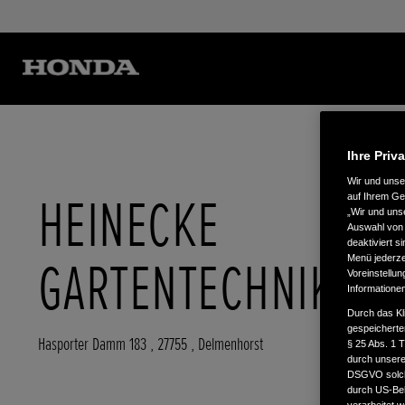
Ihre Priv
Wir und uns
HEINECKE
auf Ihrem Ge
„Wir und uns
Auswahl von 
deaktiviert s
GARTENTECHNIK
Menü jederzei
Voreinstellun
Informatione
Durch das Kl
gespeicherte
Hasporter Damm 183
,
27755
,
Delmenhorst
§ 25 Abs. 1 
durch unsere 
DSGVO solche
durch US-Beh