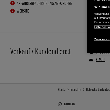
verarbeitet 
ANFAHRTSBESCHREIBUNG ANFORDERN
Wir und u
WEBSITE
Verwendung g
auf Informat
Performance 
Liste der Pa
Zwecke an
Verkauf / Kundendienst
04221/6
E-Mail
Honda
Industrie
Heinecke Gartentech
KONTAKT