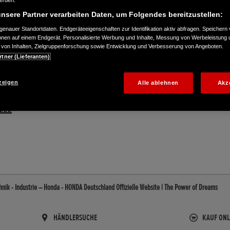
werden.
nsere Partner verarbeiten Daten, um Folgendes bereitzustellen:
enauer Standortdaten. Endgeräteeigenschaften zur Identifikation aktiv abfragen. Speichern 
ionen auf einem Endgerät. Personalisierte Werbung und Inhalte, Messung von Werbeleistung 
von Inhalten, Zielgruppenforschung sowie Entwicklung und Verbesserung von Angeboten.
rtner (Lieferanten)
zeigen
Alle ablehnen
Akz
0222
nik - Industrie – Honda - HONDA Deutschland Offizielle Website | The Power of Dreams
HÄNDLERSUCHE
KAUF ONL