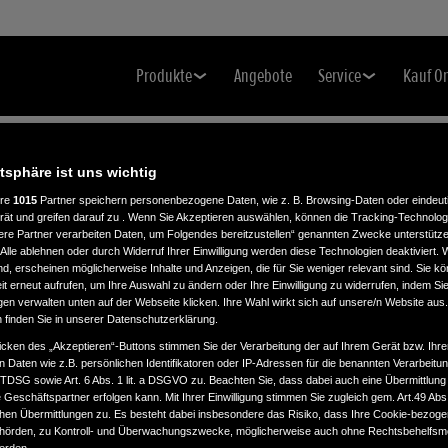
Produkte
Angebote
Service
Kauf O
atsphäre ist uns wichtig
ere
1015
Partner speichern personenbezogene Daten, wie z. B. Browsing-Daten oder eindeu
rät und greifen darauf zu . Wenn Sie Akzeptieren auswählen, können die Tracking-Technologi
ere Partner verarbeiten Daten, um Folgendes bereitzustellen“ genannten Zwecke unterstütze
Alle ablehnen oder durch Widerruf Ihrer Einwilligung werden diese Technologien deaktiviert.
ind, erscheinen möglicherweise Inhalte und Anzeigen, die für Sie weniger relevant sind. Sie k
t erneut aufrufen, um Ihre Auswahl zu ändern oder Ihre Einwilligung zu widerrufen, indem Sie
gen verwalten unten auf der Webseite klicken. Ihre Wahl wirkt sich auf unsere/n Website aus
n finden Sie in unserer Datenschutzerklärung.
icken des „Akzeptieren“-Buttons stimmen Sie der Verarbeitung der auf Ihrem Gerät bzw. Ihre
n Daten wie z.B. persönlichen Identifikatoren oder IP-Adressen für die benannten Verarbei
TTDSG sowie Art. 6 Abs. 1 lit. a DSGVO zu. Beachten Sie, dass dabei auch eine Übermittlung
Geschäftspartner erfolgen kann. Mit Ihrer Einwilligung stimmen Sie zugleich gem. Art.49 Abs.1
n Übermittlungen zu. Es besteht dabei insbesondere das Risiko, dass Ihre Cookie-bezog
örden, zu Kontroll- und Überwachungszwecke, möglicherweise auch ohne Rechtsbehelfsmö