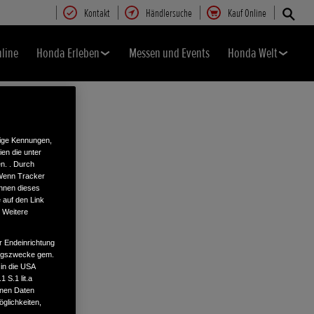
Kontakt
Händlersuche
Kauf Online
nline
Honda Erleben
Messen und Events
Honda Welt
tige Kennungen,
en die unter
n. . Durch
 Wenn Tracker
önnen dieses
 auf den Link
. Weitere
r Endeinrichtung
tungszwecke gem.
 in die USA
 S.1 lit.a
enen Daten
glichkeiten,