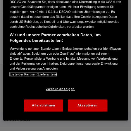
DSGVO zu. Beachten Sie, dass dabei auch eine Übermittlung in die USA durch
unsere Geschäftspartner erfolgen kann. Mit Ihrer Einwilligung stimmen Sie
zugleich gem. Art.49 Abs.1 S.1 lit.a DSGVO solchen Übermittlungen zu. Es
besteht dabei insbesondere das Risiko, dass Ihre Cookie-bezogenen Daten
durch US-Behörden, zu Kontroll- und Überwachungszwecke, möglicherweise
Verkauf / Kundendienst
auch ohne Rechtsbehelfsmöglichkeiten, verarbeitet werden.
Wir und unsere Partner verarbeiten Daten, um
Folgendes bereitzustellen:
07404/9200980
Verwendung genauer Standortdaten. Endgeräteeigenschaften zur Identifikation
E-Mail
aktiv abfragen. Speichern von oder Zugriff auf Informationen auf einem
Endgerät. Personalisierte Werbung und Inhalte, Messung von Werbeleistung
und der Performance von Inhalten, Zielgruppenforschung sowie Entwicklung
und Verbesserung von Angeboten.
Honda
Industrie
Liste der Partner (Lieferanten)
h. heckele GmbH & Co. KG - Industrie – Honda - HONDA Deutschland Offizielle
Website | The Power of Dreams
Zwecke anzeigen
Kontakt
Händlersuche
Kauf Online
Alle ablehnen
Akzeptieren
Mehr von Honda