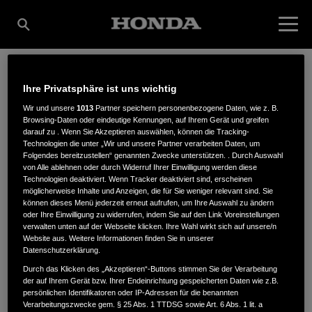
Ihre Privatsphäre ist uns wichtig
H. HECKELE GMBH &
Wir und unsere
1013
Partner speichern personenbezogene Daten, wie z. B.
Browsing-Daten oder eindeutige Kennungen, auf Ihrem Gerät und greifen
darauf zu . Wenn Sie Akzeptieren auswählen, können die Tracking-
CO. KG
Technologien die unter „Wir und unsere Partner verarbeiten Daten, um
Folgendes bereitzustellen“ genannten Zwecke unterstützen. . Durch Auswahl
von Alle ablehnen oder durch Widerruf Ihrer Einwilligung werden diese
Technologien deaktiviert. Wenn Tracker deaktiviert sind, erscheinen
möglicherweise Inhalte und Anzeigen, die für Sie weniger relevant sind. Sie
Leidringer Straße 30/1
,
78736
,
Epfendorf
können dieses Menü jederzeit erneut aufrufen, um Ihre Auswahl zu ändern
oder Ihre Einwilligung zu widerrufen, indem Sie auf den Link Voreinstellungen
verwalten unten auf der Webseite klicken. Ihre Wahl wirkt sich auf unsere/n
Website aus. Weitere Informationen finden Sie in unserer
Datenschutzerklärung.
Durch das Klicken des „Akzeptieren“-Buttons stimmen Sie der Verarbeitung
der auf Ihrem Gerät bzw. Ihrer Endeinrichtung gespeicherten Daten wie z.B.
ANFAHRTSBESCHREIBUNG ANFORDERN
persönlichen Identifikatoren oder IP-Adressen für die benannten
WEBSITE
Verarbeitungszwecke gem. § 25 Abs. 1 TTDSG sowie Art. 6 Abs. 1 lit. a